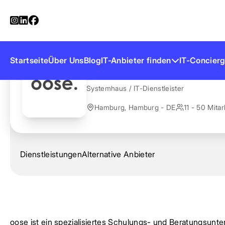
Startseite
Anbieter finden
oose
oose
Startseite
Über Uns
Blog
IT-Anbieter finden
IT-Concierg
Systemhaus / IT-Dienstleister
Hamburg, Hamburg - DE
11 - 50 Mitar
Dienstleistungen
Alternative Anbieter
oose ist ein spezialisiertes Schulungs- und Beratungsunt