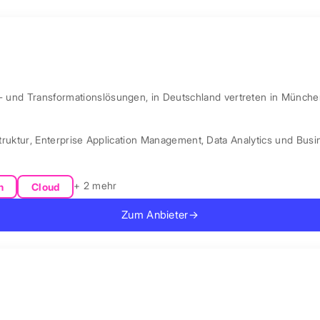
l- und Transformationslösungen, in Deutschland vertreten in Münche
truktur
,
Enterprise Application Management
,
Data Analytics und Busin
+ 2 mehr
n
Cloud
Zum Anbieter
→