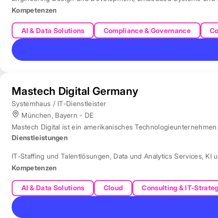
Kompetenzen
AI & Data Solutions
Compliance & Governance
Co
Mastech Digital Germany
Systemhaus / IT-Dienstleister
München, Bayern - DE
Mastech Digital ist ein amerikanisches Technologieunternehmen f
Dienstleistungen
IT-Staffing und Talentlösungen
,
Data und Analytics Services
,
KI 
Kompetenzen
AI & Data Solutions
Cloud
Consulting & IT-Strate