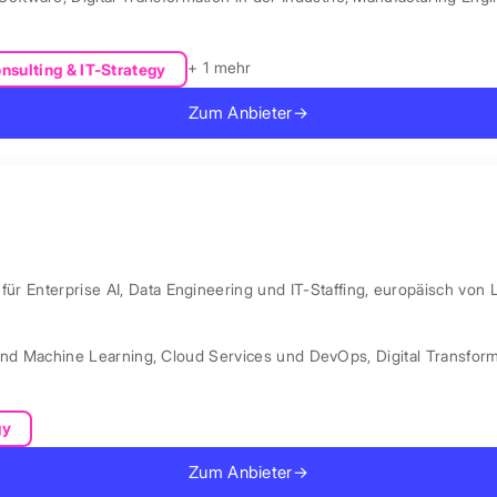
+ 1 mehr
nsulting & IT-Strategy
Zum Anbieter
→
ür Enterprise AI, Data Engineering und IT-Staffing, europäisch von 
und Machine Learning
,
Cloud Services und DevOps
,
Digital Transfor
gy
Zum Anbieter
→