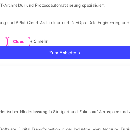
IT-Architektur und Prozessautomatisierung spezialisiert.
rung und BPM
,
Cloud-Architektur und DevOps
,
Data Engineering und 
+ 2 mehr
n
Cloud
Zum Anbieter
→
 deutscher Niederlassung in Stuttgart und Fokus auf Aerospace und 
Software
,
Digital Transformation in der Industrie
,
Manufacturing Engi