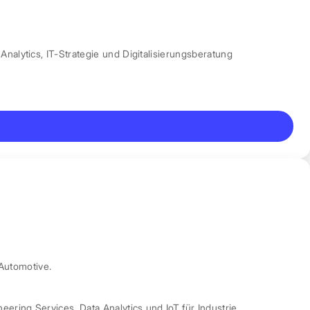
Analytics
,
IT-Strategie und Digitalisierungsberatung
Automotive.
neering Services
,
Data Analytics und IoT für Industrie