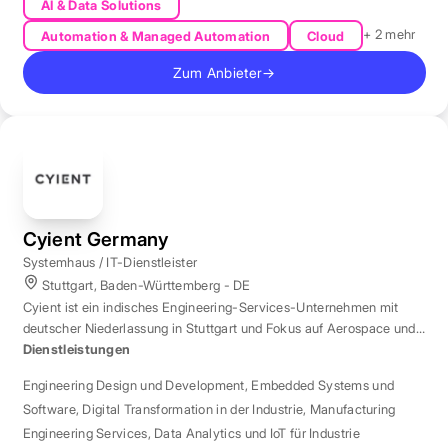
AI & Data Solutions
+ 2 mehr
Automation & Managed Automation
Cloud
Zum Anbieter
→
Cyient Germany
Systemhaus / IT-Dienstleister
Stuttgart, Baden-Württemberg - DE
Cyient ist ein indisches Engineering-Services-Unternehmen mit
deutscher Niederlassung in Stuttgart und Fokus auf Aerospace und
Automotive.
Dienstleistungen
Engineering Design und Development
,
Embedded Systems und
Software
,
Digital Transformation in der Industrie
,
Manufacturing
Engineering Services
,
Data Analytics und IoT für Industrie