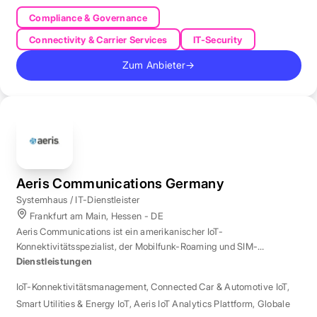
Compliance & Governance
Connectivity & Carrier Services
IT-Security
Zum Anbieter
→
Aeris Communications Germany
Systemhaus / IT-Dienstleister
Frankfurt am Main, Hessen - DE
Aeris Communications ist ein amerikanischer IoT-
Konnektivitätsspezialist, der Mobilfunk-Roaming und SIM-
Management in über 190 Ländern verwaltet.
Dienstleistungen
IoT-Konnektivitätsmanagement
,
Connected Car & Automotive IoT
,
Smart Utilities & Energy IoT
,
Aeris IoT Analytics Plattform
,
Globale