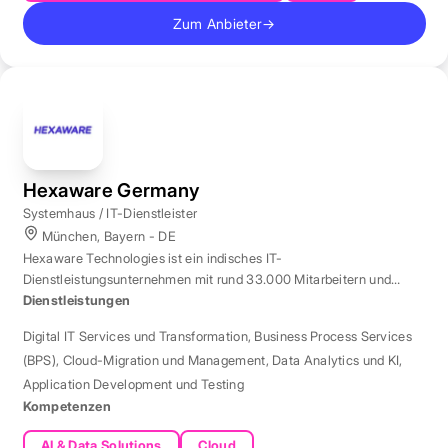
Zum Anbieter
→
Hexaware Germany
Systemhaus / IT-Dienstleister
München, Bayern - DE
Hexaware Technologies ist ein indisches IT-
Dienstleistungsunternehmen mit rund 33.000 Mitarbeitern und
Standort München für Automatisierung und KI.
Dienstleistungen
Digital IT Services und Transformation
,
Business Process Services
(BPS)
,
Cloud-Migration und Management
,
Data Analytics und KI
,
Application Development und Testing
Kompetenzen
AI & Data Solutions
Cloud