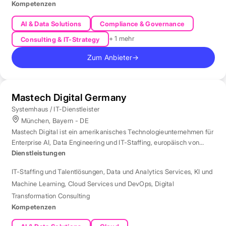
Kompetenzen
AI & Data Solutions
Compliance & Governance
+ 1 mehr
Consulting & IT-Strategy
Zum Anbieter
→
Mastech Digital Germany
Systemhaus / IT-Dienstleister
München, Bayern - DE
Mastech Digital ist ein amerikanisches Technologieunternehmen für
Enterprise AI, Data Engineering und IT-Staffing, europäisch von
London aus betreut.
Dienstleistungen
IT-Staffing und Talentlösungen
,
Data und Analytics Services
,
KI und
Machine Learning
,
Cloud Services und DevOps
,
Digital
Transformation Consulting
Kompetenzen