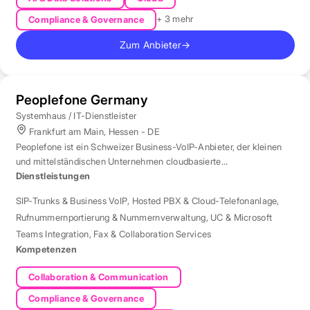
+ 3 mehr
Compliance & Governance
Zum Anbieter
→
Peoplefone Germany
Systemhaus / IT-Dienstleister
Frankfurt am Main, Hessen - DE
Peoplefone ist ein Schweizer Business-VoIP-Anbieter, der kleinen
und mittelständischen Unternehmen cloudbasierte
Telefonielösungen bietet.
Dienstleistungen
SIP-Trunks & Business VoIP
,
Hosted PBX & Cloud-Telefonanlage
,
Rufnummernportierung & Nummernverwaltung
,
UC & Microsoft
Teams Integration
,
Fax & Collaboration Services
Kompetenzen
Collaboration & Communication
Compliance & Governance