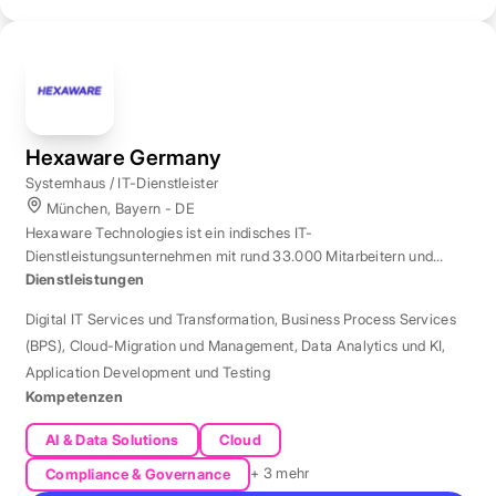
Hexaware Germany
Systemhaus / IT-Dienstleister
München, Bayern - DE
Hexaware Technologies ist ein indisches IT-
Dienstleistungsunternehmen mit rund 33.000 Mitarbeitern und
Standort München für Automatisierung und KI.
Dienstleistungen
Digital IT Services und Transformation
,
Business Process Services
(BPS)
,
Cloud-Migration und Management
,
Data Analytics und KI
,
Application Development und Testing
Kompetenzen
AI & Data Solutions
Cloud
+ 3 mehr
Compliance & Governance