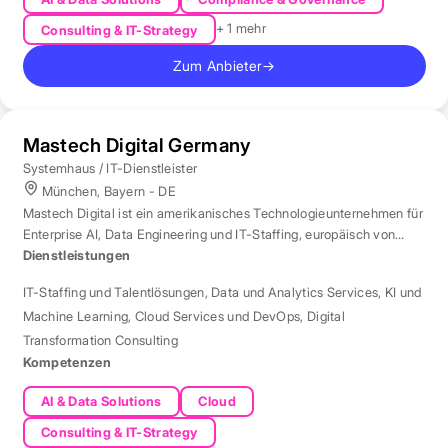
+ 1 mehr
Consulting & IT-Strategy
Zum Anbieter
→
Mastech Digital Germany
Systemhaus / IT-Dienstleister
München, Bayern - DE
Mastech Digital ist ein amerikanisches Technologieunternehmen für
Enterprise AI, Data Engineering und IT-Staffing, europäisch von
London aus betreut.
Dienstleistungen
IT-Staffing und Talentlösungen
,
Data und Analytics Services
,
KI und
Machine Learning
,
Cloud Services und DevOps
,
Digital
Transformation Consulting
Kompetenzen
AI & Data Solutions
Cloud
Consulting & IT-Strategy