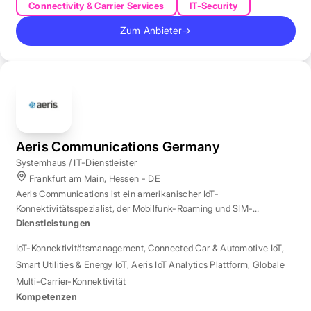
Connectivity & Carrier Services
IT-Security
Zum Anbieter
→
Aeris Communications Germany
Systemhaus / IT-Dienstleister
Frankfurt am Main, Hessen - DE
Aeris Communications ist ein amerikanischer IoT-
Konnektivitätsspezialist, der Mobilfunk-Roaming und SIM-
Management in über 190 Ländern verwaltet.
Dienstleistungen
IoT-Konnektivitätsmanagement
,
Connected Car & Automotive IoT
,
Smart Utilities & Energy IoT
,
Aeris IoT Analytics Plattform
,
Globale
Multi-Carrier-Konnektivität
Kompetenzen