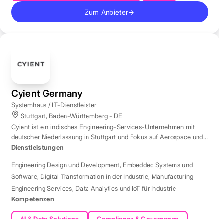
Zum Anbieter
→
Cyient Germany
Systemhaus / IT-Dienstleister
Stuttgart, Baden-Württemberg - DE
Cyient ist ein indisches Engineering-Services-Unternehmen mit
deutscher Niederlassung in Stuttgart und Fokus auf Aerospace und
Automotive.
Dienstleistungen
Engineering Design und Development
,
Embedded Systems und
Software
,
Digital Transformation in der Industrie
,
Manufacturing
Engineering Services
,
Data Analytics und IoT für Industrie
Kompetenzen
AI & Data Solutions
Compliance & Governance