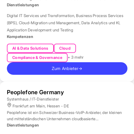
Standort München für Automatisierung und KI.
Dienstleistungen
Digital IT Services und Transformation
,
Business Process Services
(BPS)
,
Cloud-Migration und Management
,
Data Analytics und KI
,
Application Development und Testing
Kompetenzen
AI & Data Solutions
Cloud
+ 3 mehr
Compliance & Governance
Zum Anbieter
→
Peoplefone Germany
Systemhaus / IT-Dienstleister
Frankfurt am Main, Hessen - DE
Peoplefone ist ein Schweizer Business-VoIP-Anbieter, der kleinen
und mittelständischen Unternehmen cloudbasierte
Telefonielösungen bietet.
Dienstleistungen