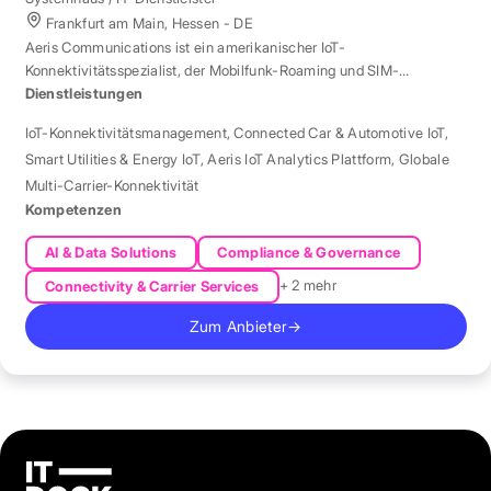
Frankfurt am Main, Hessen - DE
Aeris Communications ist ein amerikanischer IoT-
Konnektivitätsspezialist, der Mobilfunk-Roaming und SIM-
Management in über 190 Ländern verwaltet.
Dienstleistungen
IoT-Konnektivitätsmanagement
,
Connected Car & Automotive IoT
,
Smart Utilities & Energy IoT
,
Aeris IoT Analytics Plattform
,
Globale
Multi-Carrier-Konnektivität
Kompetenzen
AI & Data Solutions
Compliance & Governance
+ 2 mehr
Connectivity & Carrier Services
Zum Anbieter
→