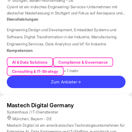
Stuttgart, Baden-Württemberg - DE
Cyient ist ein indisches Engineering-Services-Unternehmen mit
deutscher Niederlassung in Stuttgart und Fokus auf Aerospace und
Automotive.
Dienstleistungen
Engineering Design und Development
,
Embedded Systems und
Software
,
Digital Transformation in der Industrie
,
Manufacturing
Engineering Services
,
Data Analytics und IoT für Industrie
Kompetenzen
AI & Data Solutions
Compliance & Governance
+ 1 mehr
Consulting & IT-Strategy
Zum Anbieter
→
Mastech Digital Germany
Systemhaus / IT-Dienstleister
München, Bayern - DE
Mastech Digital ist ein amerikanisches Technologieunternehmen für
Enterprise AI, Data Engineering und IT-Staffing, europäisch von