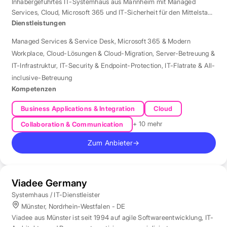
Inhabergeführtes IT-Systemhaus aus Mannheim mit Managed
Services, Cloud, Microsoft 365 und IT-Sicherheit für den Mittelstand
der Region Rhein-Neckar.
Dienstleistungen
Managed Services & Service Desk
,
Microsoft 365 & Modern
Workplace
,
Cloud-Lösungen & Cloud-Migration
,
Server-Betreuung &
IT-Infrastruktur
,
IT-Security & Endpoint-Protection
,
IT-Flatrate & All-
inclusive-Betreuung
Kompetenzen
Business Applications & Integration
Cloud
+ 10 mehr
Collaboration & Communication
Zum Anbieter
→
Viadee Germany
Systemhaus / IT-Dienstleister
Münster, Nordrhein-Westfalen - DE
Viadee aus Münster ist seit 1994 auf agile Softwareentwicklung, IT-