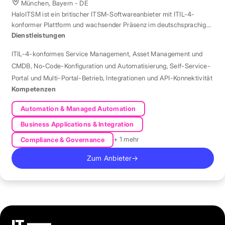
München, Bayern - DE
HaloITSM ist ein britischer ITSM-Softwareanbieter mit ITIL-4-
konformer Plattform und wachsender Präsenz im deutschsprachigen
Markt.
Dienstleistungen
ITIL-4-konformes Service Management
,
Asset Management und
CMDB
,
No-Code-Konfiguration und Automatisierung
,
Self-Service-
Portal und Multi-Portal-Betrieb
,
Integrationen und API-Konnektivität
Kompetenzen
Automation & Managed Automation
Business Applications & Integration
+ 1 mehr
Compliance & Governance
Zum Anbieter
→