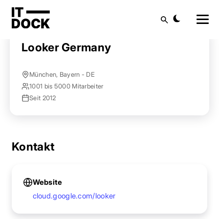
Startseite
Anbieter finden
Looker Germany
Suche
Looker Germany
München, Bayern - DE
1001 bis 5000 Mitarbeiter
Seit 2012
Kontakt
Website
cloud.google.com/looker