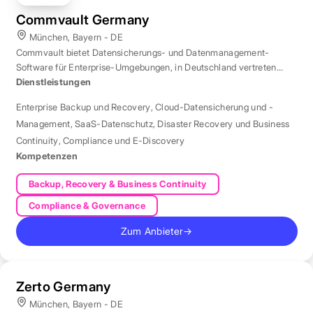
Commvault Germany
München, Bayern - DE
Commvault bietet Datensicherungs- und Datenmanagement-
Software für Enterprise-Umgebungen, in Deutschland vertreten
durch eine Niederlassung in München.
Dienstleistungen
Enterprise Backup und Recovery
,
Cloud-Datensicherung und -
Management
,
SaaS-Datenschutz
,
Disaster Recovery und Business
Continuity
,
Compliance und E-Discovery
Kompetenzen
Backup, Recovery & Business Continuity
Compliance & Governance
Zum Anbieter
→
Zerto Germany
München, Bayern - DE