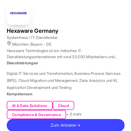
Hexaware Germany
Systemhaus / IT-Dienstleister
München, Bayern - DE
Hexaware Technologies ist ein indisches IT-
Dienstleistungsunternehmen mit rund 33.000 Mitarbeitern und
Standort München für Automatisierung und KI.
Dienstleistungen
Digital IT Services und Transformation
,
Business Process Services
(BPS)
,
Cloud-Migration und Management
,
Data Analytics und KI
,
Application Development und Testing
Kompetenzen
AI & Data Solutions
Cloud
+ 3 mehr
Compliance & Governance
Zum Anbieter
→