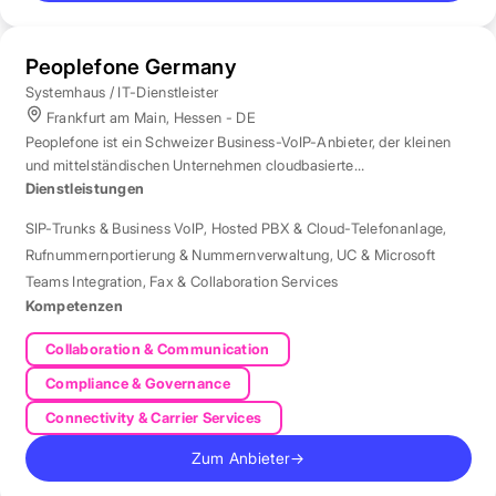
Peoplefone Germany
Systemhaus / IT-Dienstleister
Frankfurt am Main, Hessen - DE
Peoplefone ist ein Schweizer Business-VoIP-Anbieter, der kleinen
und mittelständischen Unternehmen cloudbasierte
Telefonielösungen bietet.
Dienstleistungen
SIP-Trunks & Business VoIP
,
Hosted PBX & Cloud-Telefonanlage
,
Rufnummernportierung & Nummernverwaltung
,
UC & Microsoft
Teams Integration
,
Fax & Collaboration Services
Kompetenzen
Collaboration & Communication
Compliance & Governance
Connectivity & Carrier Services
Zum Anbieter
→