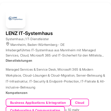
LENZ IT-Systemhaus
Systemhaus / IT-Dienstleister
Mannheim, Baden-Württemberg - DE
Inhabergeführtes IT-Systemhaus aus Mannheim mit Managed
Services, Cloud, Microsoft 365 und IT-Sicherheit für den Mittelstand
der Region Rhein-Neckar.
Dienstleistungen
Managed Services & Service Desk
,
Microsoft 365 & Modern
Workplace
,
Cloud-Lösungen & Cloud-Migration
,
Server-Betreuung &
IT-Infrastruktur
,
IT-Security & Endpoint-Protection
,
IT-Flatrate & All-
inclusive-Betreuung
Kompetenzen
Business Applications & Integration
Cloud
+ 10 mehr
Collaboration & Communication