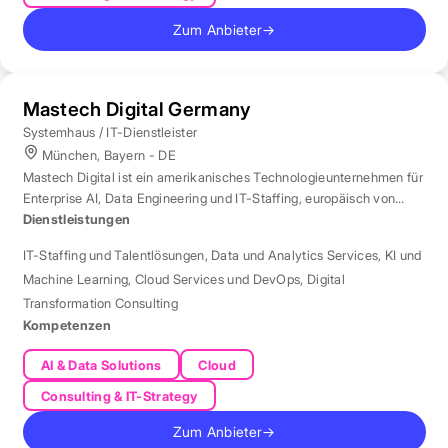
Zum Anbieter
→
Mastech Digital Germany
Systemhaus / IT-Dienstleister
München, Bayern - DE
Mastech Digital ist ein amerikanisches Technologieunternehmen für
Enterprise AI, Data Engineering und IT-Staffing, europäisch von
London aus betreut.
Dienstleistungen
IT-Staffing und Talentlösungen
,
Data und Analytics Services
,
KI und
Machine Learning
,
Cloud Services und DevOps
,
Digital
Transformation Consulting
Kompetenzen
AI & Data Solutions
Cloud
Consulting & IT-Strategy
Zum Anbieter
→