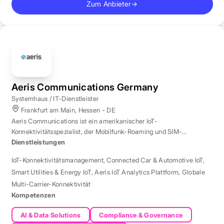
Zum Anbieter
→
Aeris Communications Germany
Systemhaus / IT-Dienstleister
Frankfurt am Main, Hessen - DE
Aeris Communications ist ein amerikanischer IoT-
Konnektivitätsspezialist, der Mobilfunk-Roaming und SIM-
Management in über 190 Ländern verwaltet.
Dienstleistungen
IoT-Konnektivitätsmanagement
,
Connected Car & Automotive IoT
,
Smart Utilities & Energy IoT
,
Aeris IoT Analytics Plattform
,
Globale
Multi-Carrier-Konnektivität
Kompetenzen
AI & Data Solutions
Compliance & Governance