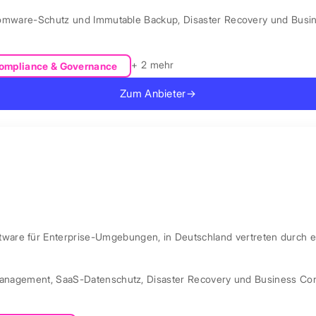
omware-Schutz und Immutable Backup
,
Disaster Recovery und Busin
+ 2 mehr
ompliance & Governance
Zum Anbieter
→
are für Enterprise-Umgebungen, in Deutschland vertreten durch e
Management
,
SaaS-Datenschutz
,
Disaster Recovery und Business Con