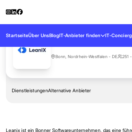
Startseite
Anbieter finden
Leanix
Leanix
Startseite
Über Uns
Blog
IT-Anbieter finden
IT-Concierg
Bonn, Nordrhein-Westfalen - DE
251 -
Dienstleistungen
Alternative Anbieter
Leanix ist ein Bonner Softwareunternehmen, das eine füh