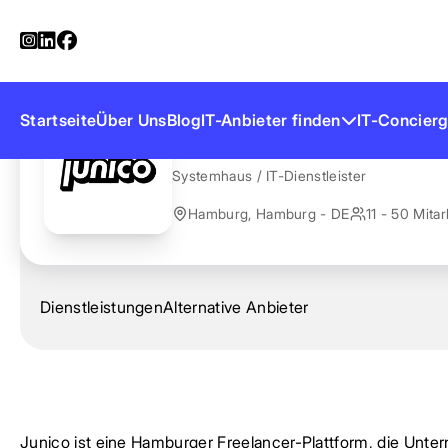
Startseite
Anbieter finden
Junico
Junico
Startseite
Über Uns
Blog
IT-Anbieter finden
IT-Concierg
Systemhaus / IT-Dienstleister
Hamburg, Hamburg - DE
11 - 50 Mitar
Dienstleistungen
Alternative Anbieter
Junico ist eine Hamburger Freelancer-Plattform, die Unt