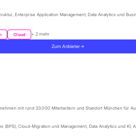
truktur
,
Enterprise Application Management
,
Data Analytics und Busin
+ 2 mehr
n
Cloud
Zum Anbieter
→
ernehmen mit rund 33.000 Mitarbeitern und Standort München für Au
es (BPS)
,
Cloud-Migration und Management
,
Data Analytics und KI
,
A