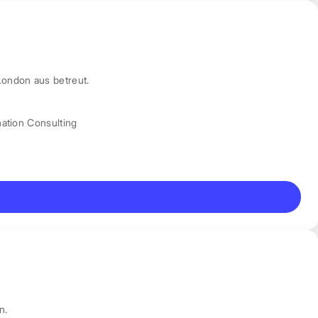
London aus betreut.
mation Consulting
n.