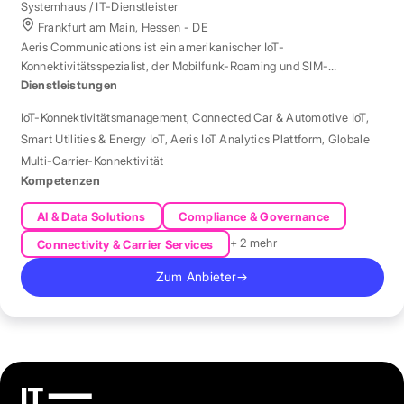
Systemhaus / IT-Dienstleister
Frankfurt am Main, Hessen - DE
Aeris Communications ist ein amerikanischer IoT-
Konnektivitätsspezialist, der Mobilfunk-Roaming und SIM-
Management in über 190 Ländern verwaltet.
Dienstleistungen
IoT-Konnektivitätsmanagement
,
Connected Car & Automotive IoT
,
Smart Utilities & Energy IoT
,
Aeris IoT Analytics Plattform
,
Globale
Multi-Carrier-Konnektivität
Kompetenzen
AI & Data Solutions
Compliance & Governance
+ 2 mehr
Connectivity & Carrier Services
Zum Anbieter
→