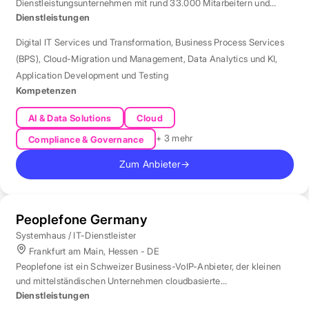
Dienstleistungsunternehmen mit rund 33.000 Mitarbeitern und
Standort München für Automatisierung und KI.
Dienstleistungen
Digital IT Services und Transformation
,
Business Process Services
(BPS)
,
Cloud-Migration und Management
,
Data Analytics und KI
,
Application Development und Testing
Kompetenzen
AI & Data Solutions
Cloud
+ 3 mehr
Compliance & Governance
Zum Anbieter
→
Peoplefone Germany
Systemhaus / IT-Dienstleister
Frankfurt am Main, Hessen - DE
Peoplefone ist ein Schweizer Business-VoIP-Anbieter, der kleinen
und mittelständischen Unternehmen cloudbasierte
Telefonielösungen bietet.
Dienstleistungen