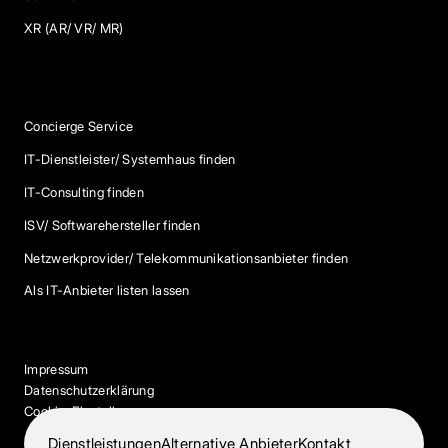
XR (AR/ VR/ MR)
Services
Concierge Service
IT-Dienstleister/ Systemhaus finden
IT-Consulting finden
ISV/ Softwarehersteller finden
Netzwerkprovider/ Telekommunikationsanbieter finden
Als IT-Anbieter listen lassen
Impressum
Datenschutzerklärung
Cookie-Einstellungen
Dienstleistungen
Alternative Anbieter
Kontakt
© 2026 IT-Dock. Alle Rechte vorbehalten.