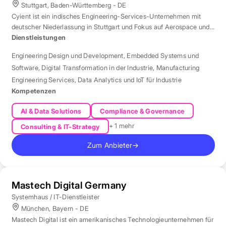
Stuttgart, Baden-Württemberg - DE
Cyient ist ein indisches Engineering-Services-Unternehmen mit
deutscher Niederlassung in Stuttgart und Fokus auf Aerospace und
Automotive.
Dienstleistungen
Engineering Design und Development
,
Embedded Systems und
Software
,
Digital Transformation in der Industrie
,
Manufacturing
Engineering Services
,
Data Analytics und IoT für Industrie
Kompetenzen
AI & Data Solutions
Compliance & Governance
+ 1 mehr
Consulting & IT-Strategy
Zum Anbieter
→
Mastech Digital Germany
Systemhaus / IT-Dienstleister
München, Bayern - DE
Mastech Digital ist ein amerikanisches Technologieunternehmen für