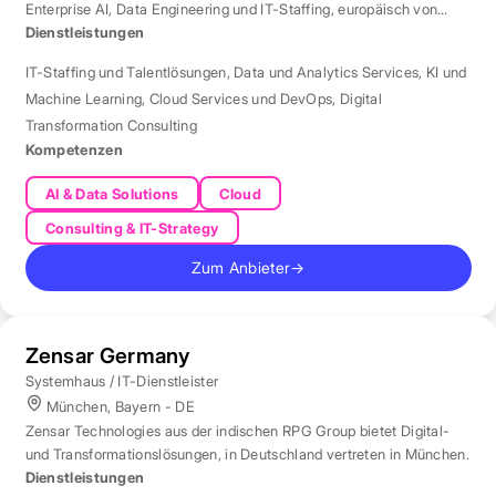
Enterprise AI, Data Engineering und IT-Staffing, europäisch von
London aus betreut.
Dienstleistungen
IT-Staffing und Talentlösungen
,
Data und Analytics Services
,
KI und
Machine Learning
,
Cloud Services und DevOps
,
Digital
Transformation Consulting
Kompetenzen
AI & Data Solutions
Cloud
Consulting & IT-Strategy
Zum Anbieter
→
Zensar Germany
Systemhaus / IT-Dienstleister
München, Bayern - DE
Zensar Technologies aus der indischen RPG Group bietet Digital-
und Transformationslösungen, in Deutschland vertreten in München.
Dienstleistungen