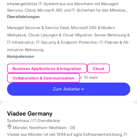
Inhabergeführtes IT-Systemhaus aus Mannheim mit Managed
Services, Cloud, Microsoft 365 und IT-Sicherheit für den Mittelstand
der Region Rhein-Neckar.
Dienstleistungen
Managed Services & Service Desk
,
Microsoft 365 & Modern
Workplace
,
Cloud-Lösungen & Cloud-Migration
,
Server-Betreuung &
IT-Infrastruktur
,
IT-Security & Endpoint-Protection
,
IT-Flatrate & All-
inclusive-Betreuung
Kompetenzen
Business Applications & Integration
Cloud
+ 10 mehr
Collaboration & Communication
Zum Anbieter
→
Viadee Germany
Systemhaus / IT-Dienstleister
Münster, Nordrhein-Westfalen - DE
Viadee aus Münster ist seit 1994 auf agile Softwareentwicklung, IT-