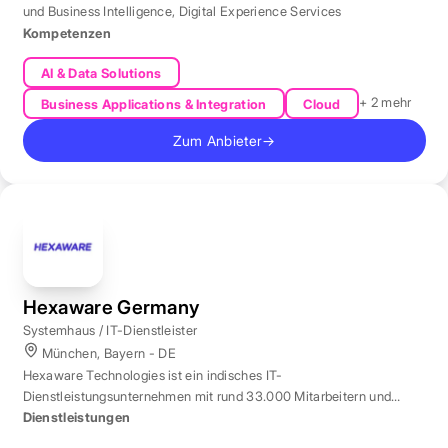
und Business Intelligence
,
Digital Experience Services
Kompetenzen
AI & Data Solutions
+ 2 mehr
Business Applications & Integration
Cloud
Zum Anbieter
→
Hexaware Germany
Systemhaus / IT-Dienstleister
München, Bayern - DE
Hexaware Technologies ist ein indisches IT-
Dienstleistungsunternehmen mit rund 33.000 Mitarbeitern und
Standort München für Automatisierung und KI.
Dienstleistungen