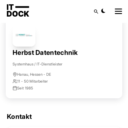
Startseite
Anbieter finden
Herbst Datentechnik
Suche
Herbst Datentechnik
Systemhaus / IT-Dienstleister
Hanau, Hessen - DE
11 - 50 Mitarbeiter
Seit 1985
Kontakt