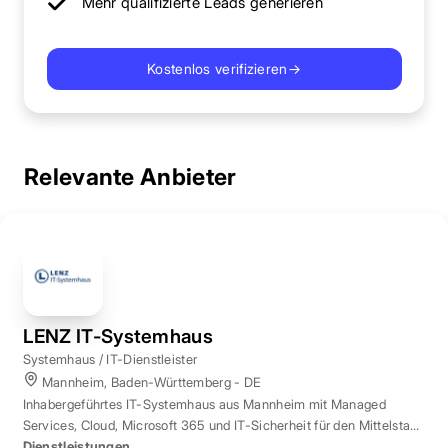
Mehr qualifizierte Leads generieren
Kostenlos verifizieren
→
Relevante Anbieter
LENZ IT-Systemhaus
Systemhaus / IT-Dienstleister
Mannheim, Baden-Württemberg - DE
Inhabergeführtes IT-Systemhaus aus Mannheim mit Managed
Services, Cloud, Microsoft 365 und IT-Sicherheit für den Mittelstand
der Region Rhein-Neckar.
Dienstleistungen