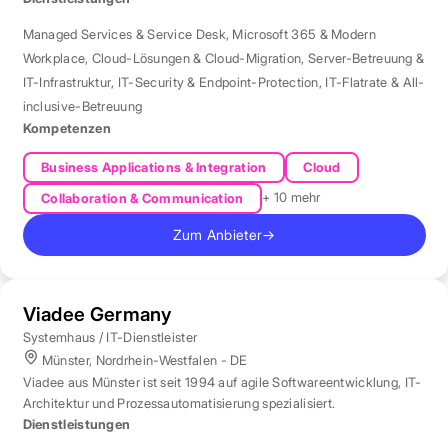
Managed Services & Service Desk
,
Microsoft 365 & Modern
Workplace
,
Cloud-Lösungen & Cloud-Migration
,
Server-Betreuung &
IT-Infrastruktur
,
IT-Security & Endpoint-Protection
,
IT-Flatrate & All-
inclusive-Betreuung
Kompetenzen
Business Applications & Integration
Cloud
+ 10 mehr
Collaboration & Communication
Zum Anbieter
→
Viadee Germany
Systemhaus / IT-Dienstleister
Münster, Nordrhein-Westfalen - DE
Viadee aus Münster ist seit 1994 auf agile Softwareentwicklung, IT-
Architektur und Prozessautomatisierung spezialisiert.
Dienstleistungen