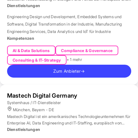
Automotive.
Dienstleistungen
Engineering Design und Development
,
Embedded Systems und
Software
,
Digital Transformation in der Industrie
,
Manufacturing
Engineering Services
,
Data Analytics und IoT für Industrie
Kompetenzen
AI & Data Solutions
Compliance & Governance
+ 1 mehr
Consulting & IT-Strategy
Zum Anbieter
→
Mastech Digital Germany
Systemhaus / IT-Dienstleister
München, Bayern - DE
Mastech Digital ist ein amerikanisches Technologieunternehmen für
Enterprise AI, Data Engineering und IT-Staffing, europäisch von
London aus betreut.
Dienstleistungen