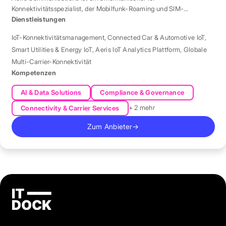
Konnektivitätsspezialist, der Mobilfunk-Roaming und SIM-
Management in über 190 Ländern verwaltet.
Dienstleistungen
IoT-Konnektivitätsmanagement
,
Connected Car & Automotive IoT
,
Smart Utilities & Energy IoT
,
Aeris IoT Analytics Plattform
,
Globale
Multi-Carrier-Konnektivität
Kompetenzen
AI & Data Solutions
Compliance & Governance
+ 2 mehr
Connectivity & Carrier Services
Zum Anbieter
→