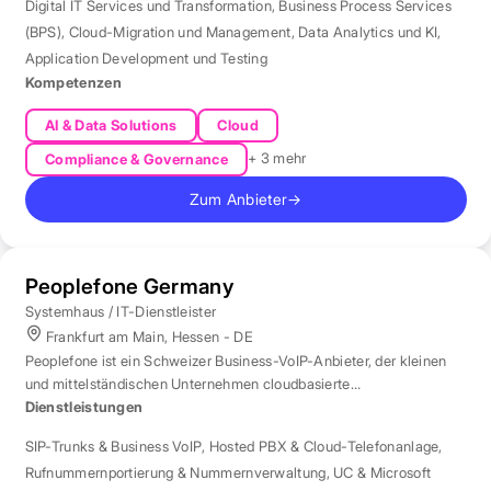
Digital IT Services und Transformation
,
Business Process Services
(BPS)
,
Cloud-Migration und Management
,
Data Analytics und KI
,
Application Development und Testing
Kompetenzen
AI & Data Solutions
Cloud
+ 3 mehr
Compliance & Governance
Zum Anbieter
→
Peoplefone Germany
Systemhaus / IT-Dienstleister
Frankfurt am Main, Hessen - DE
Peoplefone ist ein Schweizer Business-VoIP-Anbieter, der kleinen
und mittelständischen Unternehmen cloudbasierte
Telefonielösungen bietet.
Dienstleistungen
SIP-Trunks & Business VoIP
,
Hosted PBX & Cloud-Telefonanlage
,
Rufnummernportierung & Nummernverwaltung
,
UC & Microsoft