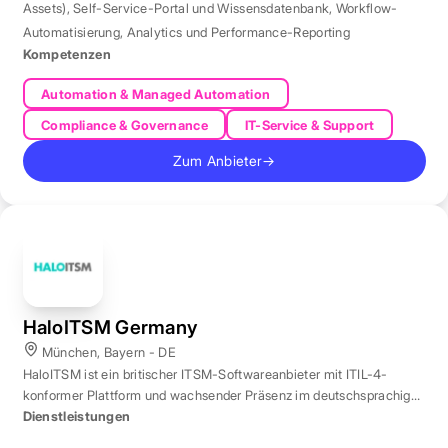
Assets)
,
Self-Service-Portal und Wissensdatenbank
,
Workflow-
Automatisierung
,
Analytics und Performance-Reporting
Kompetenzen
Automation & Managed Automation
Compliance & Governance
IT-Service & Support
Zum Anbieter
→
HaloITSM Germany
München, Bayern - DE
HaloITSM ist ein britischer ITSM-Softwareanbieter mit ITIL-4-
konformer Plattform und wachsender Präsenz im deutschsprachigen
Markt.
Dienstleistungen