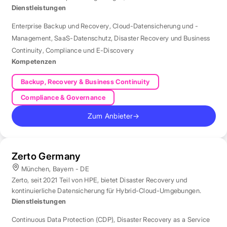
durch eine Niederlassung in München.
Dienstleistungen
Enterprise Backup und Recovery
,
Cloud-Datensicherung und -
Management
,
SaaS-Datenschutz
,
Disaster Recovery und Business
Continuity
,
Compliance und E-Discovery
Kompetenzen
Backup, Recovery & Business Continuity
Compliance & Governance
Zum Anbieter
→
Zerto Germany
München, Bayern - DE
Zerto, seit 2021 Teil von HPE, bietet Disaster Recovery und
kontinuierliche Datensicherung für Hybrid-Cloud-Umgebungen.
Dienstleistungen
Continuous Data Protection (CDP)
,
Disaster Recovery as a Service