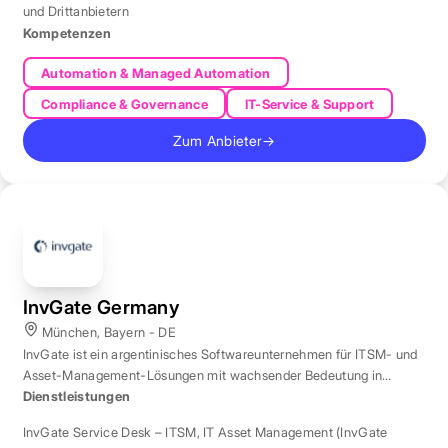
und Drittanbietern
Kompetenzen
Automation & Managed Automation
Compliance & Governance
IT-Service & Support
Zum Anbieter
→
InvGate Germany
München, Bayern - DE
InvGate ist ein argentinisches Softwareunternehmen für ITSM- und
Asset-Management-Lösungen mit wachsender Bedeutung in
Europa.
Dienstleistungen
InvGate Service Desk – ITSM
,
IT Asset Management (InvGate