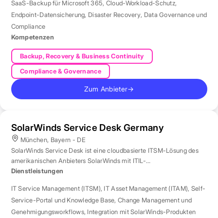
SaaS-Backup für Microsoft 365
,
Cloud-Workload-Schutz
,
Endpoint-Datensicherung
,
Disaster Recovery
,
Data Governance und
Compliance
Kompetenzen
Backup, Recovery & Business Continuity
Compliance & Governance
Zum Anbieter
→
SolarWinds Service Desk Germany
München, Bayern - DE
SolarWinds Service Desk ist eine cloudbasierte ITSM-Lösung des
amerikanischen Anbieters SolarWinds mit ITIL-
Prozessunterstützung.
Dienstleistungen
IT Service Management (ITSM)
,
IT Asset Management (ITAM)
,
Self-
Service-Portal und Knowledge Base
,
Change Management und
Genehmigungsworkflows
,
Integration mit SolarWinds-Produkten