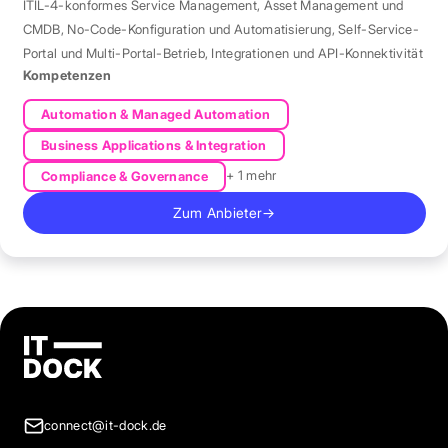
ITIL-4-konformes Service Management
,
Asset Management und
CMDB
,
No-Code-Konfiguration und Automatisierung
,
Self-Service-
Portal und Multi-Portal-Betrieb
,
Integrationen und API-Konnektivität
Kompetenzen
Automation & Managed Automation
Business Applications & Integration
+ 1 mehr
Compliance & Governance
Zum Anbieter
→
connect@it-dock.de