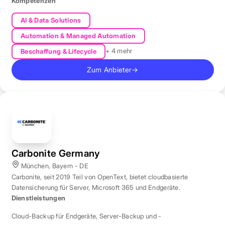
produktive Datenbestände weltweit.
Kompetenzen
AI & Data Solutions
Automation & Managed Automation
+ 4 mehr
Beschaffung & Lifecycle
Zum Anbieter
→
Carbonite Germany
München, Bayern - DE
Carbonite, seit 2019 Teil von OpenText, bietet cloudbasierte
Datensicherung für Server, Microsoft 365 und Endgeräte.
Dienstleistungen
Cloud-Backup für Endgeräte
,
Server-Backup und -