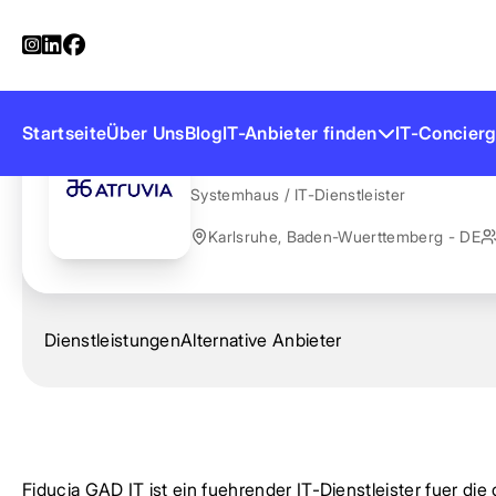
Startseite
Anbieter finden
Fiducia GAD IT
Fiducia GAD IT
Startseite
Über Uns
Blog
IT-Anbieter finden
IT-Concierg
Systemhaus / IT-Dienstleister
Karlsruhe, Baden-Wuerttemberg - DE
Dienstleistungen
Alternative Anbieter
Fiducia GAD IT ist ein fuehrender IT-Dienstleister fuer di