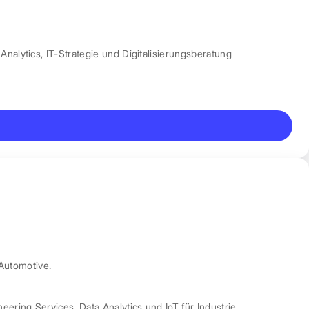
Analytics
,
IT-Strategie und Digitalisierungsberatung
Automotive.
neering Services
,
Data Analytics und IoT für Industrie