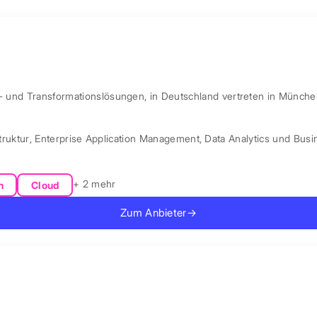
l- und Transformationslösungen, in Deutschland vertreten in Münche
truktur
,
Enterprise Application Management
,
Data Analytics und Busin
+ 2 mehr
n
Cloud
Zum Anbieter
→