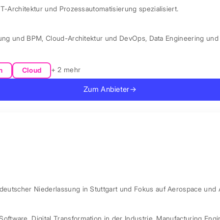
IT-Architektur und Prozessautomatisierung spezialisiert.
rung und BPM
,
Cloud-Architektur und DevOps
,
Data Engineering und 
+ 2 mehr
n
Cloud
Zum Anbieter
→
 deutscher Niederlassung in Stuttgart und Fokus auf Aerospace und 
Software
,
Digital Transformation in der Industrie
,
Manufacturing Engi