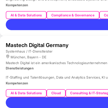
Kompetenzen
AI & Data Solutions
Compliance & Governance
Co
Mastech Digital Germany
Systemhaus / IT-Dienstleister
München, Bayern - DE
Mastech Digital ist ein amerikanisches Technologieunternehmen f
Dienstleistungen
IT-Staffing und Talentlösungen
,
Data und Analytics Services
,
KI 
Kompetenzen
AI & Data Solutions
Cloud
Consulting & IT-Strate