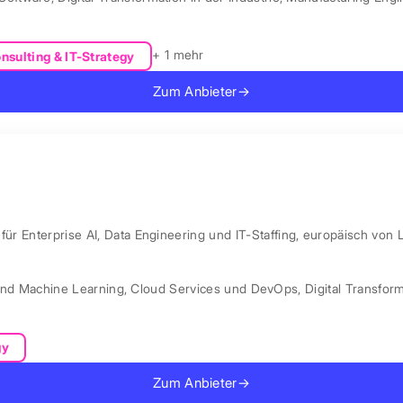
+ 1 mehr
nsulting & IT-Strategy
Zum Anbieter
→
ür Enterprise AI, Data Engineering und IT-Staffing, europäisch von 
und Machine Learning
,
Cloud Services und DevOps
,
Digital Transfor
gy
Zum Anbieter
→