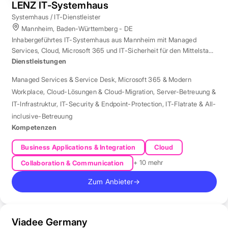
LENZ IT-Systemhaus
Systemhaus / IT-Dienstleister
Mannheim, Baden-Württemberg - DE
Inhabergeführtes IT-Systemhaus aus Mannheim mit Managed
Services, Cloud, Microsoft 365 und IT-Sicherheit für den Mittelstand
der Region Rhein-Neckar.
Dienstleistungen
Managed Services & Service Desk
,
Microsoft 365 & Modern
Workplace
,
Cloud-Lösungen & Cloud-Migration
,
Server-Betreuung &
IT-Infrastruktur
,
IT-Security & Endpoint-Protection
,
IT-Flatrate & All-
inclusive-Betreuung
Kompetenzen
Business Applications & Integration
Cloud
+ 10 mehr
Collaboration & Communication
Zum Anbieter
→
Viadee Germany