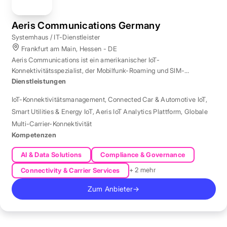
Aeris Communications Germany
Systemhaus / IT-Dienstleister
Frankfurt am Main, Hessen - DE
Aeris Communications ist ein amerikanischer IoT-
Konnektivitätsspezialist, der Mobilfunk-Roaming und SIM-
Management in über 190 Ländern verwaltet.
Dienstleistungen
IoT-Konnektivitätsmanagement
,
Connected Car & Automotive IoT
,
Smart Utilities & Energy IoT
,
Aeris IoT Analytics Plattform
,
Globale
Multi-Carrier-Konnektivität
Kompetenzen
AI & Data Solutions
Compliance & Governance
+ 2 mehr
Connectivity & Carrier Services
Zum Anbieter
→