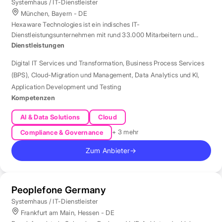
Systemhaus / IT-Dienstleister
München, Bayern - DE
Hexaware Technologies ist ein indisches IT-
Dienstleistungsunternehmen mit rund 33.000 Mitarbeitern und
Standort München für Automatisierung und KI.
Dienstleistungen
Digital IT Services und Transformation
,
Business Process Services
(BPS)
,
Cloud-Migration und Management
,
Data Analytics und KI
,
Application Development und Testing
Kompetenzen
AI & Data Solutions
Cloud
+ 3 mehr
Compliance & Governance
Zum Anbieter
→
Peoplefone Germany
Systemhaus / IT-Dienstleister
Frankfurt am Main, Hessen - DE