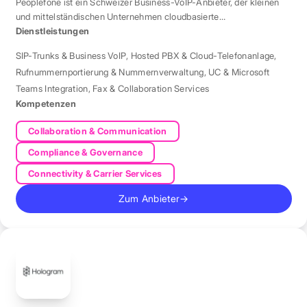
Peoplefone ist ein Schweizer Business-VoIP-Anbieter, der kleinen
und mittelständischen Unternehmen cloudbasierte
Telefonielösungen bietet.
Dienstleistungen
SIP-Trunks & Business VoIP
,
Hosted PBX & Cloud-Telefonanlage
,
Rufnummernportierung & Nummernverwaltung
,
UC & Microsoft
Teams Integration
,
Fax & Collaboration Services
Kompetenzen
Collaboration & Communication
Compliance & Governance
Connectivity & Carrier Services
Zum Anbieter
→