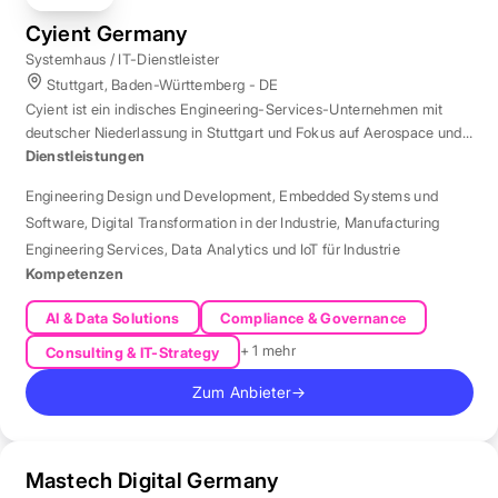
Cyient Germany
Systemhaus / IT-Dienstleister
Stuttgart, Baden-Württemberg - DE
Cyient ist ein indisches Engineering-Services-Unternehmen mit
deutscher Niederlassung in Stuttgart und Fokus auf Aerospace und
Automotive.
Dienstleistungen
Engineering Design und Development
,
Embedded Systems und
Software
,
Digital Transformation in der Industrie
,
Manufacturing
Engineering Services
,
Data Analytics und IoT für Industrie
Kompetenzen
AI & Data Solutions
Compliance & Governance
+ 1 mehr
Consulting & IT-Strategy
Zum Anbieter
→
Mastech Digital Germany