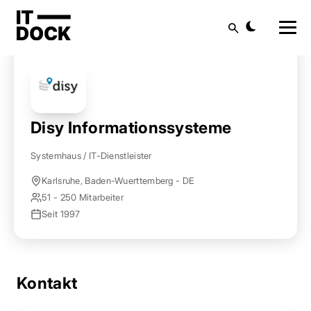
Startseite
Anbieter finden
Disy Informationssysteme
Suche
Disy Informationssysteme
Systemhaus / IT-Dienstleister
Karlsruhe, Baden-Wuerttemberg - DE
51 - 250 Mitarbeiter
Seit 1997
Kontakt