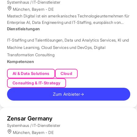
Systemhaus / IT-Dienstleister
München, Bayern - DE
Mastech Digital ist ein amerikanisches Technologieunternehmen für
Enterprise AI, Data Engineering und IT-Staffing, europäisch von
London aus betreut.
Dienstleistungen
IT-Staffing und Talentlösungen
,
Data und Analytics Services
,
KI und
Machine Learning
,
Cloud Services und DevOps
,
Digital
Transformation Consulting
Kompetenzen
AI & Data Solutions
Cloud
Consulting & IT-Strategy
Zum Anbieter
→
Zensar Germany
Systemhaus / IT-Dienstleister
München, Bayern - DE