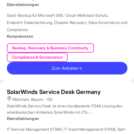
Dienstleistungen
SaaS-Backup für Microsoft 365
,
Cloud-Workload-Schutz
,
Endpoint-Datensicherung
,
Disaster Recovery
,
Data Governance und
Compliance
Kompetenzen
Backup, Recovery & Business Continuity
Compliance & Governance
Zum Anbieter
→
SolarWinds Service Desk Germany
München, Bayern - DE
SolarWinds Service Desk ist eine cloudbasierte ITSM-Lösung des
amerikanischen Anbieters SolarWinds mit ITIL-
Prozessunterstützung.
Dienstleistungen
IT Service Management (ITSM)
,
IT Asset Management (ITAM)
,
Self-