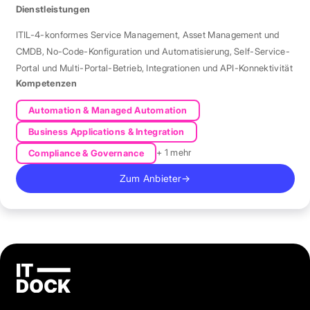
Markt.
Dienstleistungen
ITIL-4-konformes Service Management
,
Asset Management und
CMDB
,
No-Code-Konfiguration und Automatisierung
,
Self-Service-
Portal und Multi-Portal-Betrieb
,
Integrationen und API-Konnektivität
Kompetenzen
Automation & Managed Automation
Business Applications & Integration
+ 1 mehr
Compliance & Governance
Zum Anbieter
→