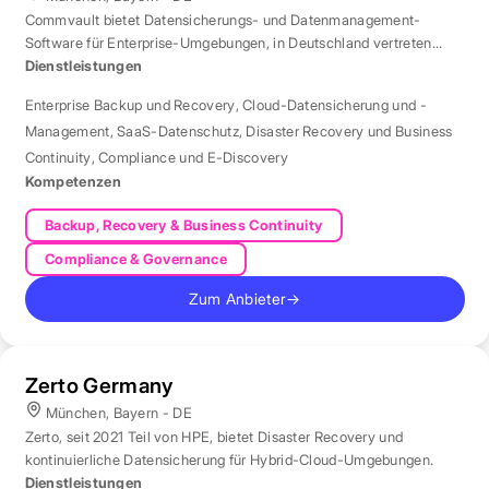
Commvault bietet Datensicherungs- und Datenmanagement-
Software für Enterprise-Umgebungen, in Deutschland vertreten
durch eine Niederlassung in München.
Dienstleistungen
Enterprise Backup und Recovery
,
Cloud-Datensicherung und -
Management
,
SaaS-Datenschutz
,
Disaster Recovery und Business
Continuity
,
Compliance und E-Discovery
Kompetenzen
Backup, Recovery & Business Continuity
Compliance & Governance
Zum Anbieter
→
Zerto Germany
München, Bayern - DE
Zerto, seit 2021 Teil von HPE, bietet Disaster Recovery und
kontinuierliche Datensicherung für Hybrid-Cloud-Umgebungen.
Dienstleistungen