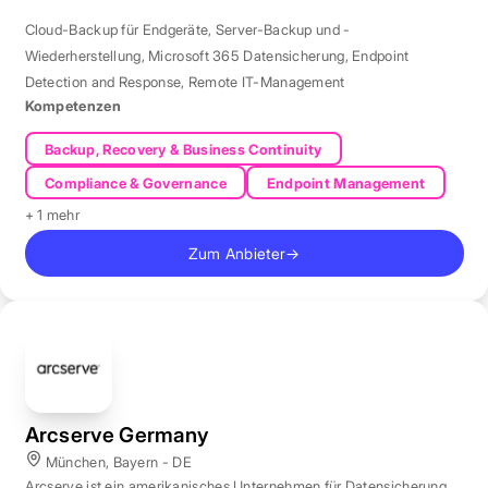
Cloud-Backup für Endgeräte
,
Server-Backup und -
Wiederherstellung
,
Microsoft 365 Datensicherung
,
Endpoint
Detection and Response
,
Remote IT-Management
Kompetenzen
Backup, Recovery & Business Continuity
Compliance & Governance
Endpoint Management
+ 1 mehr
Zum Anbieter
→
Arcserve Germany
München, Bayern - DE
Arcserve ist ein amerikanisches Unternehmen für Datensicherung