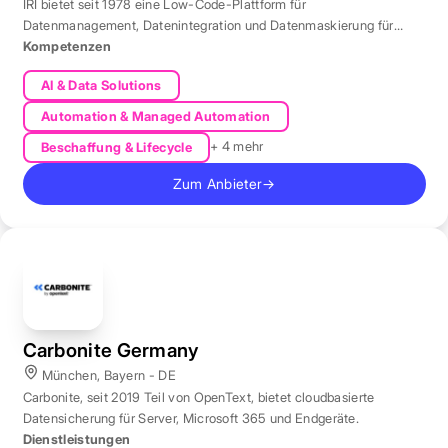
IRI bietet seit 1978 eine Low-Code-Plattform für
Datenmanagement, Datenintegration und Datenmaskierung für
produktive Datenbestände weltweit.
Kompetenzen
AI & Data Solutions
Automation & Managed Automation
+ 4 mehr
Beschaffung & Lifecycle
Zum Anbieter
→
Carbonite Germany
München, Bayern - DE
Carbonite, seit 2019 Teil von OpenText, bietet cloudbasierte
Datensicherung für Server, Microsoft 365 und Endgeräte.
Dienstleistungen