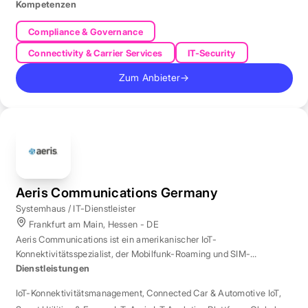
Kompetenzen
Compliance & Governance
Connectivity & Carrier Services
IT-Security
Zum Anbieter
→
Aeris Communications Germany
Systemhaus / IT-Dienstleister
Frankfurt am Main, Hessen - DE
Aeris Communications ist ein amerikanischer IoT-
Konnektivitätsspezialist, der Mobilfunk-Roaming und SIM-
Management in über 190 Ländern verwaltet.
Dienstleistungen
IoT-Konnektivitätsmanagement
,
Connected Car & Automotive IoT
,