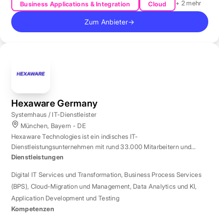
+ 2 mehr
Business Applications & Integration
Cloud
Zum Anbieter
→
Hexaware Germany
Systemhaus / IT-Dienstleister
München, Bayern - DE
Hexaware Technologies ist ein indisches IT-
Dienstleistungsunternehmen mit rund 33.000 Mitarbeitern und
Standort München für Automatisierung und KI.
Dienstleistungen
Digital IT Services und Transformation
,
Business Process Services
(BPS)
,
Cloud-Migration und Management
,
Data Analytics und KI
,
Application Development und Testing
Kompetenzen