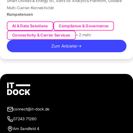
Smart Utilities & Energy IoT
,
Aeris IoT Analytics Plattform
,
Globale
Multi-Carrier-Konnektivität
Kompetenzen
AI & Data Solutions
Compliance & Governance
+ 2 mehr
Connectivity & Carrier Services
Zum Anbieter
→
connect@it-dock.de
07243 71260
Am Sandfeld 4