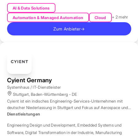
AI & Data Solutions
+ 2 mehr
Automation & Managed Automation
Cloud
Zum Anbieter
→
Cyient Germany
Systemhaus / IT-Dienstleister
Stuttgart, Baden-Württemberg - DE
Cyient ist ein indisches Engineering-Services-Unternehmen mit
deutscher Niederlassung in Stuttgart und Fokus auf Aerospace und
Automotive.
Dienstleistungen
Engineering Design und Development
,
Embedded Systems und
Software
,
Digital Transformation in der Industrie
,
Manufacturing