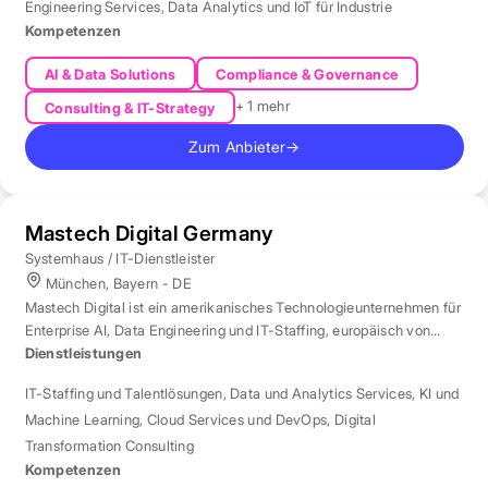
Engineering Services
,
Data Analytics und IoT für Industrie
Kompetenzen
AI & Data Solutions
Compliance & Governance
+ 1 mehr
Consulting & IT-Strategy
Zum Anbieter
→
Mastech Digital Germany
Systemhaus / IT-Dienstleister
München, Bayern - DE
Mastech Digital ist ein amerikanisches Technologieunternehmen für
Enterprise AI, Data Engineering und IT-Staffing, europäisch von
London aus betreut.
Dienstleistungen
IT-Staffing und Talentlösungen
,
Data und Analytics Services
,
KI und
Machine Learning
,
Cloud Services und DevOps
,
Digital
Transformation Consulting
Kompetenzen