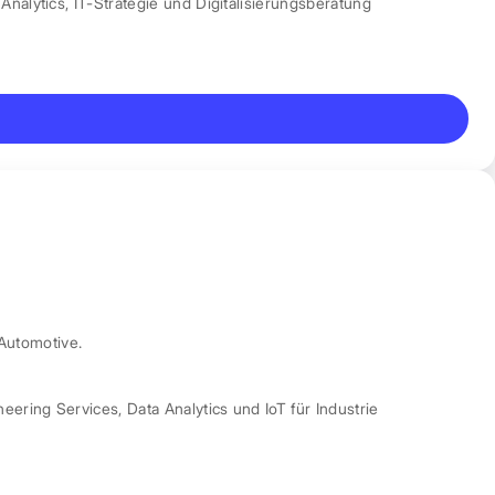
Analytics
,
IT-Strategie und Digitalisierungsberatung
Automotive.
neering Services
,
Data Analytics und IoT für Industrie