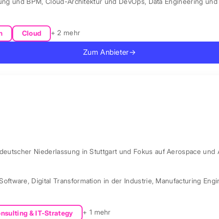
rung und BPM
,
Cloud-Architektur und DevOps
,
Data Engineering und 
+ 2 mehr
n
Cloud
Zum Anbieter
→
 deutscher Niederlassung in Stuttgart und Fokus auf Aerospace und 
Software
,
Digital Transformation in der Industrie
,
Manufacturing Engi
+ 1 mehr
nsulting & IT-Strategy