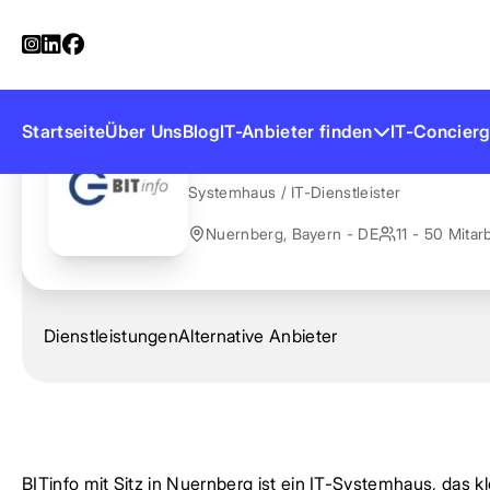
Startseite
Anbieter finden
BITinfo
BITinfo
Startseite
Über Uns
Blog
IT-Anbieter finden
IT-Concierg
Systemhaus / IT-Dienstleister
Nuernberg, Bayern - DE
11 - 50 Mitar
Dienstleistungen
Alternative Anbieter
BITinfo mit Sitz in Nuernberg ist ein IT-Systemhaus, das 