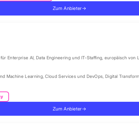
Zum Anbieter
→
ür Enterprise AI, Data Engineering und IT-Staffing, europäisch von 
und Machine Learning
,
Cloud Services und DevOps
,
Digital Transfor
gy
Zum Anbieter
→