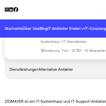
Startseite
Anbieter finden
ZIDMAYER
ZIDMAYER
Startseite
Über Uns
Blog
IT-Anbieter finden
IT-Concierg
Systemhaus / IT-Dienstleister
Innsbruck, Tirol - AT
1 - 10 Mitarbeiter
Dienstleistungen
Alternative Anbieter
ZIDMAYER ist ein IT-Systemhaus und IT-Support-Anbieter m