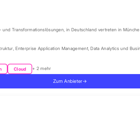
l- und Transformationslösungen, in Deutschland vertreten in Münche
truktur
,
Enterprise Application Management
,
Data Analytics und Busin
+ 2 mehr
n
Cloud
Zum Anbieter
→