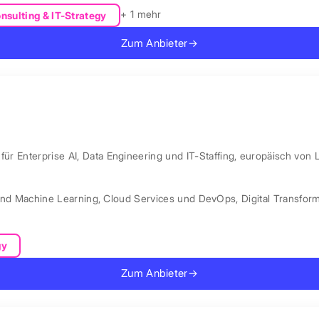
+ 1 mehr
nsulting & IT-Strategy
Zum Anbieter
→
ür Enterprise AI, Data Engineering und IT-Staffing, europäisch von 
und Machine Learning
,
Cloud Services und DevOps
,
Digital Transfor
gy
Zum Anbieter
→