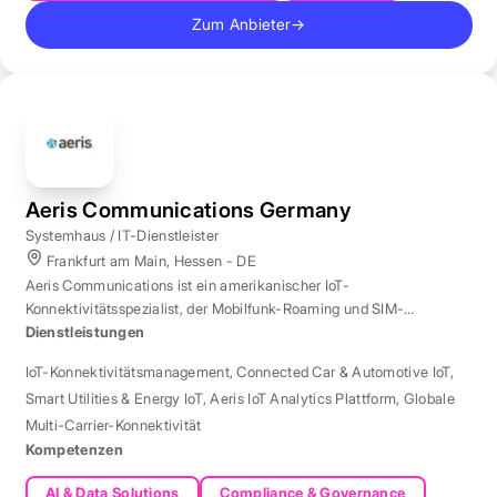
Zum Anbieter
→
Aeris Communications Germany
Systemhaus / IT-Dienstleister
Frankfurt am Main, Hessen - DE
Aeris Communications ist ein amerikanischer IoT-
Konnektivitätsspezialist, der Mobilfunk-Roaming und SIM-
Management in über 190 Ländern verwaltet.
Dienstleistungen
IoT-Konnektivitätsmanagement
,
Connected Car & Automotive IoT
,
Smart Utilities & Energy IoT
,
Aeris IoT Analytics Plattform
,
Globale
Multi-Carrier-Konnektivität
Kompetenzen
AI & Data Solutions
Compliance & Governance