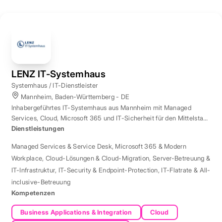
LENZ IT-Systemhaus
Systemhaus / IT-Dienstleister
Mannheim, Baden-Württemberg - DE
Inhabergeführtes IT-Systemhaus aus Mannheim mit Managed
Services, Cloud, Microsoft 365 und IT-Sicherheit für den Mittelstand
der Region Rhein-Neckar.
Dienstleistungen
Managed Services & Service Desk
,
Microsoft 365 & Modern
Workplace
,
Cloud-Lösungen & Cloud-Migration
,
Server-Betreuung &
IT-Infrastruktur
,
IT-Security & Endpoint-Protection
,
IT-Flatrate & All-
inclusive-Betreuung
Kompetenzen
Business Applications & Integration
Cloud