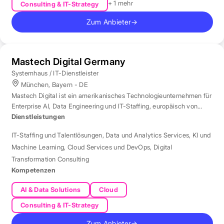
+ 1 mehr
Consulting & IT-Strategy
Zum Anbieter
→
Mastech Digital Germany
Systemhaus / IT-Dienstleister
München, Bayern - DE
Mastech Digital ist ein amerikanisches Technologieunternehmen für
Enterprise AI, Data Engineering und IT-Staffing, europäisch von
London aus betreut.
Dienstleistungen
IT-Staffing und Talentlösungen
,
Data und Analytics Services
,
KI und
Machine Learning
,
Cloud Services und DevOps
,
Digital
Transformation Consulting
Kompetenzen
AI & Data Solutions
Cloud
Consulting & IT-Strategy
Zum Anbieter
→