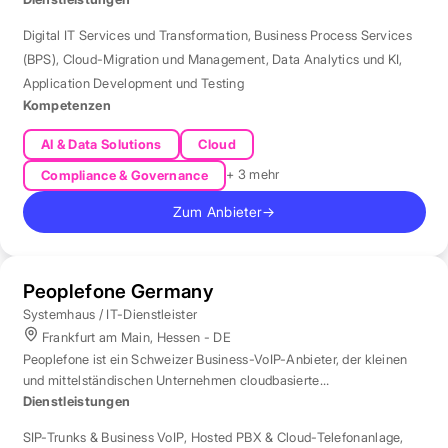
Digital IT Services und Transformation
,
Business Process Services
(BPS)
,
Cloud-Migration und Management
,
Data Analytics und KI
,
Application Development und Testing
Kompetenzen
AI & Data Solutions
Cloud
+ 3 mehr
Compliance & Governance
Zum Anbieter
→
Peoplefone Germany
Systemhaus / IT-Dienstleister
Frankfurt am Main, Hessen - DE
Peoplefone ist ein Schweizer Business-VoIP-Anbieter, der kleinen
und mittelständischen Unternehmen cloudbasierte
Telefonielösungen bietet.
Dienstleistungen
SIP-Trunks & Business VoIP
,
Hosted PBX & Cloud-Telefonanlage
,