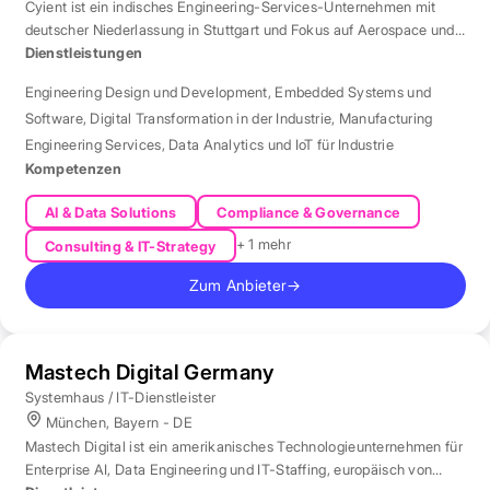
Cyient ist ein indisches Engineering-Services-Unternehmen mit
deutscher Niederlassung in Stuttgart und Fokus auf Aerospace und
Automotive.
Dienstleistungen
Engineering Design und Development
,
Embedded Systems und
Software
,
Digital Transformation in der Industrie
,
Manufacturing
Engineering Services
,
Data Analytics und IoT für Industrie
Kompetenzen
AI & Data Solutions
Compliance & Governance
+ 1 mehr
Consulting & IT-Strategy
Zum Anbieter
→
Mastech Digital Germany
Systemhaus / IT-Dienstleister
München, Bayern - DE
Mastech Digital ist ein amerikanisches Technologieunternehmen für
Enterprise AI, Data Engineering und IT-Staffing, europäisch von