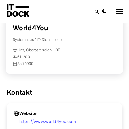
Startseite
Anbieter finden
World4You
Suche
World4You
Systemhaus / IT-Dienstleister
Linz, Oberösterreich - DE
51-200
Seit 1999
Kontakt
Website
https://www.world4you.com