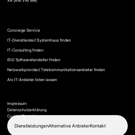
XR (AR/ VR/ MR)
Services
Concierge Service
IT-Dienstleister/ Systemhaus finden
IT-Consulting finden
ISV/ Softwarehersteller finden
Netzwerkprovider/ Telekommunikationsanbieter finden
Als IT-Anbieter listen lassen
Impressum
Datenschutzerklärung
Cookie-Einstellungen
Dienstleistungen
Alternative Anbieter
Kontakt
© 2026 IT-Dock. Alle Rechte vorbehalten.