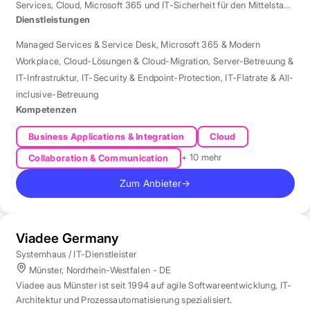
Services, Cloud, Microsoft 365 und IT-Sicherheit für den Mittelstand
der Region Rhein-Neckar.
Dienstleistungen
Managed Services & Service Desk
,
Microsoft 365 & Modern
Workplace
,
Cloud-Lösungen & Cloud-Migration
,
Server-Betreuung &
IT-Infrastruktur
,
IT-Security & Endpoint-Protection
,
IT-Flatrate & All-
inclusive-Betreuung
Kompetenzen
Business Applications & Integration
Cloud
+ 10 mehr
Collaboration & Communication
Zum Anbieter
→
Viadee Germany
Systemhaus / IT-Dienstleister
Münster, Nordrhein-Westfalen - DE
Viadee aus Münster ist seit 1994 auf agile Softwareentwicklung, IT-
Architektur und Prozessautomatisierung spezialisiert.