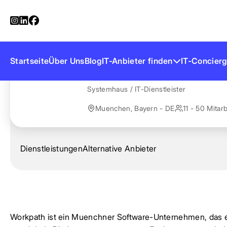
Startseite
Anbieter finden
Workpath
Workpath
Startseite
Über Uns
Blog
IT-Anbieter finden
IT-Concierg
Systemhaus / IT-Dienstleister
Muenchen, Bayern - DE
11 - 50 Mitarb
Dienstleistungen
Alternative Anbieter
Workpath ist ein Muenchner Software-Unternehmen, das