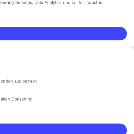
neering Services
,
Data Analytics und IoT für Industrie
London aus betreut.
mation Consulting