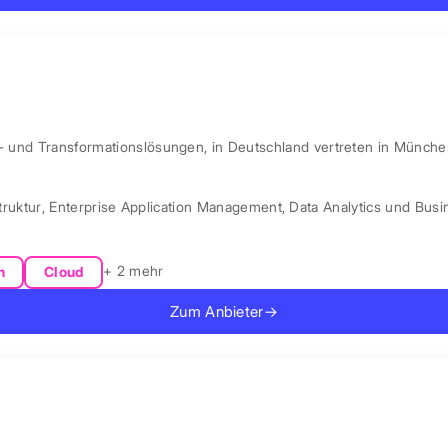
l- und Transformationslösungen, in Deutschland vertreten in Münche
truktur
,
Enterprise Application Management
,
Data Analytics und Busin
+ 2 mehr
n
Cloud
Zum Anbieter
→