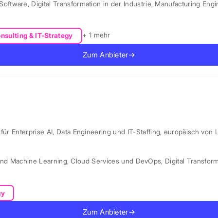
Software
,
Digital Transformation in der Industrie
,
Manufacturing Engi
+ 1 mehr
nsulting & IT-Strategy
Zum Anbieter
→
ür Enterprise AI, Data Engineering und IT-Staffing, europäisch von 
und Machine Learning
,
Cloud Services und DevOps
,
Digital Transfor
gy
Zum Anbieter
→