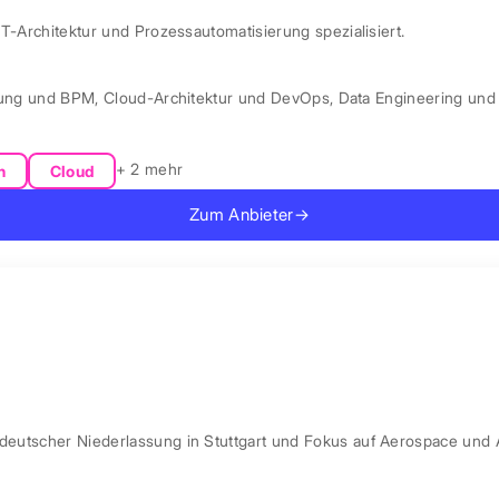
IT-Architektur und Prozessautomatisierung spezialisiert.
rung und BPM
,
Cloud-Architektur und DevOps
,
Data Engineering und 
+ 2 mehr
n
Cloud
Zum Anbieter
→
 deutscher Niederlassung in Stuttgart und Fokus auf Aerospace und 