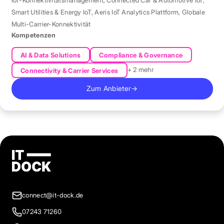
IoT-Konnektivitätsmanagement
,
Connected Car & Automotive IoT
,
Smart Utilities & Energy IoT
,
Aeris IoT Analytics Plattform
,
Globale
Multi-Carrier-Konnektivität
Kompetenzen
AI & Data Solutions
Compliance & Governance
+ 2 mehr
Connectivity & Carrier Services
Zum Anbieter
→
connect@it-dock.de
07243 71260