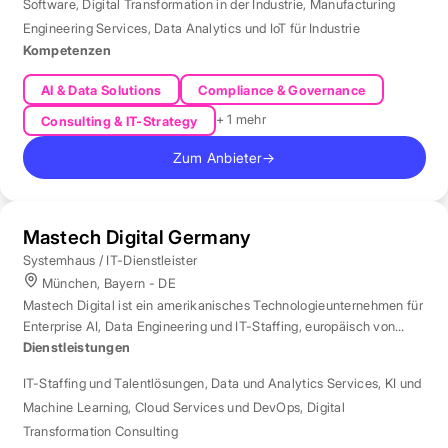
Software
,
Digital Transformation in der Industrie
,
Manufacturing
Engineering Services
,
Data Analytics und IoT für Industrie
Kompetenzen
AI & Data Solutions
Compliance & Governance
+ 1 mehr
Consulting & IT-Strategy
Zum Anbieter
→
Mastech Digital Germany
Systemhaus / IT-Dienstleister
München, Bayern - DE
Mastech Digital ist ein amerikanisches Technologieunternehmen für
Enterprise AI, Data Engineering und IT-Staffing, europäisch von
London aus betreut.
Dienstleistungen
IT-Staffing und Talentlösungen
,
Data und Analytics Services
,
KI und
Machine Learning
,
Cloud Services und DevOps
,
Digital
Transformation Consulting