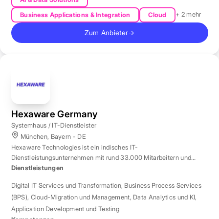
+ 2 mehr
Business Applications & Integration
Cloud
Zum Anbieter
→
Hexaware Germany
Systemhaus / IT-Dienstleister
München, Bayern - DE
Hexaware Technologies ist ein indisches IT-
Dienstleistungsunternehmen mit rund 33.000 Mitarbeitern und
Standort München für Automatisierung und KI.
Dienstleistungen
Digital IT Services und Transformation
,
Business Process Services
(BPS)
,
Cloud-Migration und Management
,
Data Analytics und KI
,
Application Development und Testing