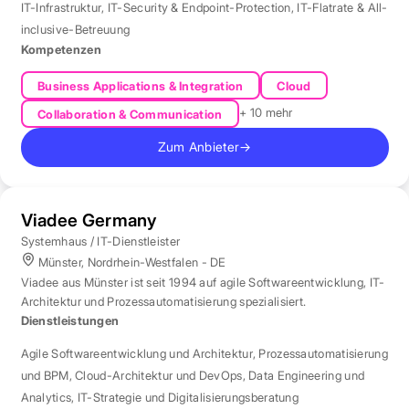
IT-Infrastruktur
,
IT-Security & Endpoint-Protection
,
IT-Flatrate & All-
inclusive-Betreuung
Kompetenzen
Business Applications & Integration
Cloud
+ 10 mehr
Collaboration & Communication
Zum Anbieter
→
Viadee Germany
Systemhaus / IT-Dienstleister
Münster, Nordrhein-Westfalen - DE
Viadee aus Münster ist seit 1994 auf agile Softwareentwicklung, IT-
Architektur und Prozessautomatisierung spezialisiert.
Dienstleistungen
Agile Softwareentwicklung und Architektur
,
Prozessautomatisierung
und BPM
,
Cloud-Architektur und DevOps
,
Data Engineering und
Analytics
,
IT-Strategie und Digitalisierungsberatung