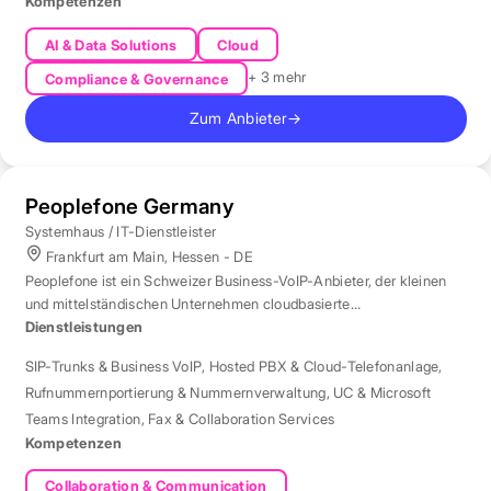
Kompetenzen
AI & Data Solutions
Cloud
+ 3 mehr
Compliance & Governance
Zum Anbieter
→
Peoplefone Germany
Systemhaus / IT-Dienstleister
Frankfurt am Main, Hessen - DE
Peoplefone ist ein Schweizer Business-VoIP-Anbieter, der kleinen
und mittelständischen Unternehmen cloudbasierte
Telefonielösungen bietet.
Dienstleistungen
SIP-Trunks & Business VoIP
,
Hosted PBX & Cloud-Telefonanlage
,
Rufnummernportierung & Nummernverwaltung
,
UC & Microsoft
Teams Integration
,
Fax & Collaboration Services
Kompetenzen
Collaboration & Communication