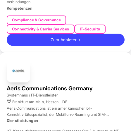
Verbindungen
Kompetenzen
Compliance & Governance
Connectivity & Carrier Services
IT-Security
Zum Anbieter
→
Aeris Communications Germany
Systemhaus / IT-Dienstleister
Frankfurt am Main, Hessen - DE
Aeris Communications ist ein amerikanischer IoT-
Konnektivitätsspezialist, der Mobilfunk-Roaming und SIM-
Management in über 190 Ländern verwaltet.
Dienstleistungen