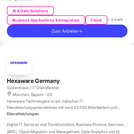
AI & Data Solutions
+ 2 mehr
Business Applications & Integration
Cloud
Zum Anbieter
→
Hexaware Germany
Systemhaus / IT-Dienstleister
München, Bayern - DE
Hexaware Technologies ist ein indisches IT-
Dienstleistungsunternehmen mit rund 33.000 Mitarbeitern und
Standort München für Automatisierung und KI.
Dienstleistungen
Digital IT Services und Transformation
,
Business Process Services
(BPS)
,
Cloud-Migration und Management
,
Data Analytics und KI
,