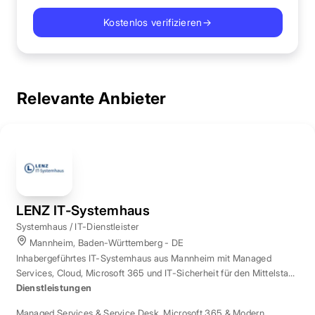
Kostenlos verifizieren
→
Relevante Anbieter
LENZ IT-Systemhaus
Systemhaus / IT-Dienstleister
Mannheim, Baden-Württemberg - DE
Inhabergeführtes IT-Systemhaus aus Mannheim mit Managed
Services, Cloud, Microsoft 365 und IT-Sicherheit für den Mittelstand
der Region Rhein-Neckar.
Dienstleistungen
Managed Services & Service Desk
,
Microsoft 365 & Modern