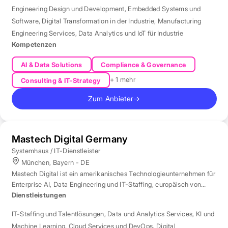
Engineering Design und Development
,
Embedded Systems und
Software
,
Digital Transformation in der Industrie
,
Manufacturing
Engineering Services
,
Data Analytics und IoT für Industrie
Kompetenzen
AI & Data Solutions
Compliance & Governance
+ 1 mehr
Consulting & IT-Strategy
Zum Anbieter
→
Mastech Digital Germany
Systemhaus / IT-Dienstleister
München, Bayern - DE
Mastech Digital ist ein amerikanisches Technologieunternehmen für
Enterprise AI, Data Engineering und IT-Staffing, europäisch von
London aus betreut.
Dienstleistungen
IT-Staffing und Talentlösungen
,
Data und Analytics Services
,
KI und
Machine Learning
,
Cloud Services und DevOps
,
Digital