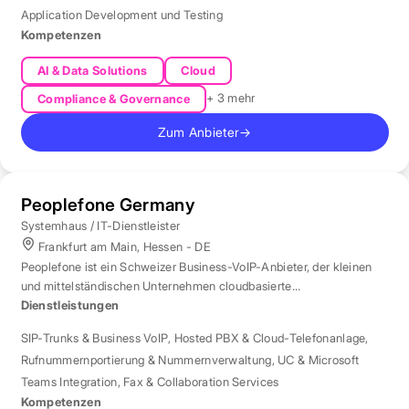
Application Development und Testing
Kompetenzen
AI & Data Solutions
Cloud
+ 3 mehr
Compliance & Governance
Zum Anbieter
→
Peoplefone Germany
Systemhaus / IT-Dienstleister
Frankfurt am Main, Hessen - DE
Peoplefone ist ein Schweizer Business-VoIP-Anbieter, der kleinen
und mittelständischen Unternehmen cloudbasierte
Telefonielösungen bietet.
Dienstleistungen
SIP-Trunks & Business VoIP
,
Hosted PBX & Cloud-Telefonanlage
,
Rufnummernportierung & Nummernverwaltung
,
UC & Microsoft
Teams Integration
,
Fax & Collaboration Services
Kompetenzen