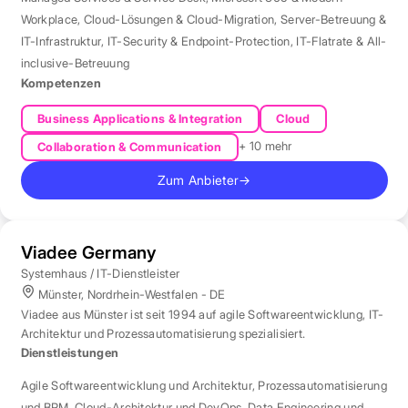
Workplace
,
Cloud-Lösungen & Cloud-Migration
,
Server-Betreuung &
IT-Infrastruktur
,
IT-Security & Endpoint-Protection
,
IT-Flatrate & All-
inclusive-Betreuung
Kompetenzen
Business Applications & Integration
Cloud
+ 10 mehr
Collaboration & Communication
Zum Anbieter
→
Viadee Germany
Systemhaus / IT-Dienstleister
Münster, Nordrhein-Westfalen - DE
Viadee aus Münster ist seit 1994 auf agile Softwareentwicklung, IT-
Architektur und Prozessautomatisierung spezialisiert.
Dienstleistungen
Agile Softwareentwicklung und Architektur
,
Prozessautomatisierung
und BPM
,
Cloud-Architektur und DevOps
,
Data Engineering und