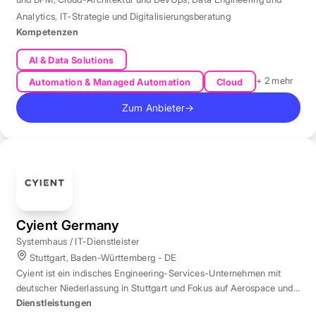
Analytics
,
IT-Strategie und Digitalisierungsberatung
Kompetenzen
AI & Data Solutions
+ 2 mehr
Automation & Managed Automation
Cloud
Zum Anbieter
→
Cyient Germany
Systemhaus / IT-Dienstleister
Stuttgart, Baden-Württemberg - DE
Cyient ist ein indisches Engineering-Services-Unternehmen mit
deutscher Niederlassung in Stuttgart und Fokus auf Aerospace und
Automotive.
Dienstleistungen