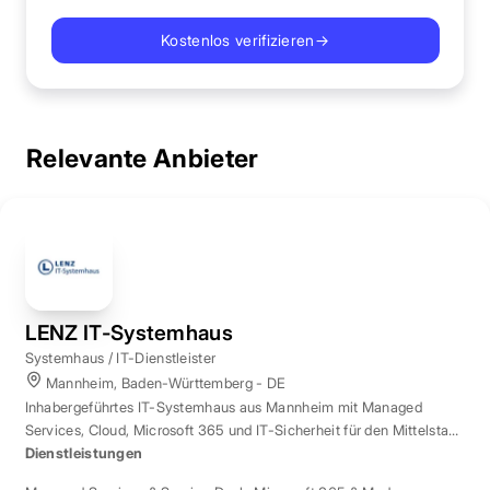
Kostenlos verifizieren
→
Relevante Anbieter
LENZ IT-Systemhaus
Systemhaus / IT-Dienstleister
Mannheim, Baden-Württemberg - DE
Inhabergeführtes IT-Systemhaus aus Mannheim mit Managed
Services, Cloud, Microsoft 365 und IT-Sicherheit für den Mittelstand
der Region Rhein-Neckar.
Dienstleistungen