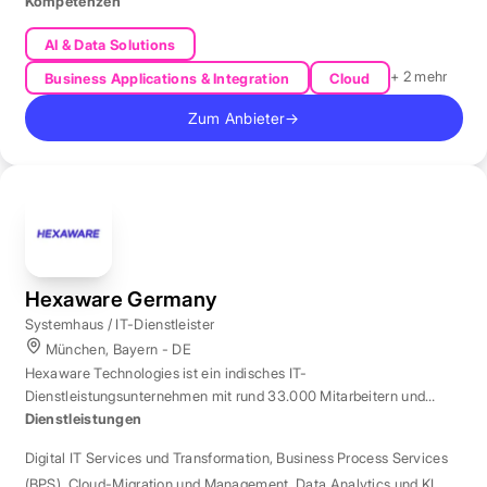
Kompetenzen
AI & Data Solutions
+ 2 mehr
Business Applications & Integration
Cloud
Zum Anbieter
→
Hexaware Germany
Systemhaus / IT-Dienstleister
München, Bayern - DE
Hexaware Technologies ist ein indisches IT-
Dienstleistungsunternehmen mit rund 33.000 Mitarbeitern und
Standort München für Automatisierung und KI.
Dienstleistungen
Digital IT Services und Transformation
,
Business Process Services
(BPS)
,
Cloud-Migration und Management
,
Data Analytics und KI
,