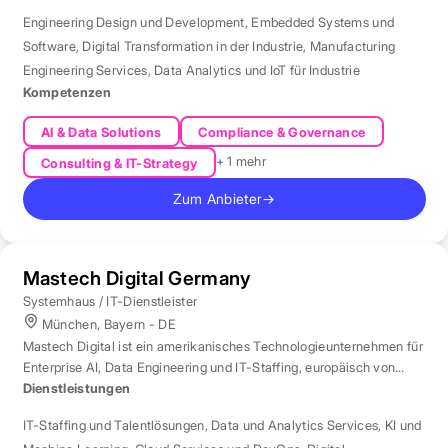
Engineering Design und Development
,
Embedded Systems und
Software
,
Digital Transformation in der Industrie
,
Manufacturing
Engineering Services
,
Data Analytics und IoT für Industrie
Kompetenzen
AI & Data Solutions
Compliance & Governance
+ 1 mehr
Consulting & IT-Strategy
Zum Anbieter
→
Mastech Digital Germany
Systemhaus / IT-Dienstleister
München, Bayern - DE
Mastech Digital ist ein amerikanisches Technologieunternehmen für
Enterprise AI, Data Engineering und IT-Staffing, europäisch von
London aus betreut.
Dienstleistungen
IT-Staffing und Talentlösungen
,
Data und Analytics Services
,
KI und