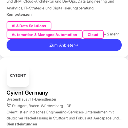
und BPM
,
Cloud-Architektur und DevOps
,
Data Engineering und
Analytics
,
IT-Strategie und Digitalisierungsberatung
Kompetenzen
AI & Data Solutions
+ 2 mehr
Automation & Managed Automation
Cloud
Zum Anbieter
→
Cyient Germany
Systemhaus / IT-Dienstleister
Stuttgart, Baden-Württemberg - DE
Cyient ist ein indisches Engineering-Services-Unternehmen mit
deutscher Niederlassung in Stuttgart und Fokus auf Aerospace und
Automotive.
Dienstleistungen