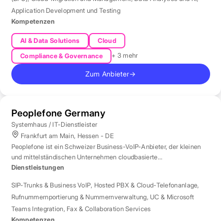
Application Development und Testing
Kompetenzen
AI & Data Solutions
Cloud
+ 3 mehr
Compliance & Governance
Zum Anbieter
→
Peoplefone Germany
Systemhaus / IT-Dienstleister
Frankfurt am Main, Hessen - DE
Peoplefone ist ein Schweizer Business-VoIP-Anbieter, der kleinen
und mittelständischen Unternehmen cloudbasierte
Telefonielösungen bietet.
Dienstleistungen
SIP-Trunks & Business VoIP
,
Hosted PBX & Cloud-Telefonanlage
,
Rufnummernportierung & Nummernverwaltung
,
UC & Microsoft
Teams Integration
,
Fax & Collaboration Services
Kompetenzen