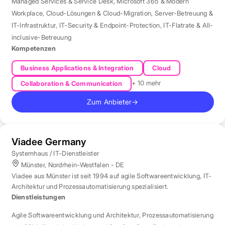
Managed Services & Service Desk
,
Microsoft 365 & Modern
Workplace
,
Cloud-Lösungen & Cloud-Migration
,
Server-Betreuung &
IT-Infrastruktur
,
IT-Security & Endpoint-Protection
,
IT-Flatrate & All-
inclusive-Betreuung
Kompetenzen
Business Applications & Integration
Cloud
+ 10 mehr
Collaboration & Communication
Zum Anbieter
→
Viadee Germany
Systemhaus / IT-Dienstleister
Münster, Nordrhein-Westfalen - DE
Viadee aus Münster ist seit 1994 auf agile Softwareentwicklung, IT-
Architektur und Prozessautomatisierung spezialisiert.
Dienstleistungen
Agile Softwareentwicklung und Architektur
,
Prozessautomatisierung