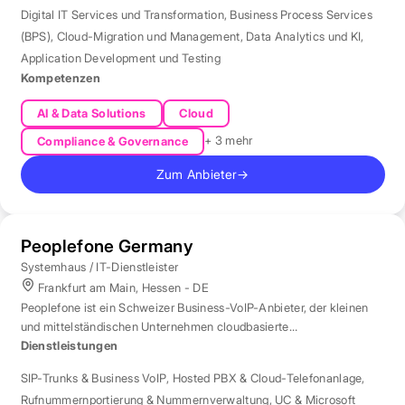
Digital IT Services und Transformation
,
Business Process Services
(BPS)
,
Cloud-Migration und Management
,
Data Analytics und KI
,
Application Development und Testing
Kompetenzen
AI & Data Solutions
Cloud
+ 3 mehr
Compliance & Governance
Zum Anbieter
→
Peoplefone Germany
Systemhaus / IT-Dienstleister
Frankfurt am Main, Hessen - DE
Peoplefone ist ein Schweizer Business-VoIP-Anbieter, der kleinen
und mittelständischen Unternehmen cloudbasierte
Telefonielösungen bietet.
Dienstleistungen
SIP-Trunks & Business VoIP
,
Hosted PBX & Cloud-Telefonanlage
,
Rufnummernportierung & Nummernverwaltung
,
UC & Microsoft