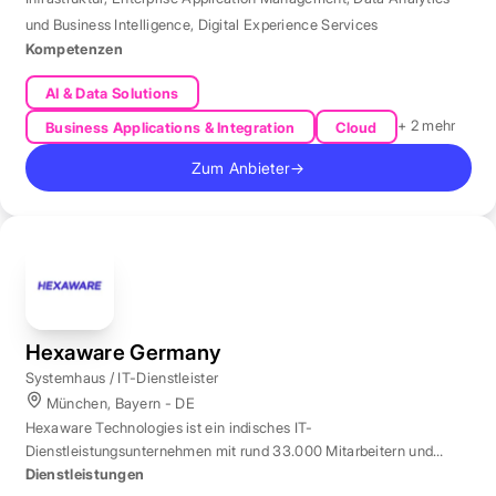
und Business Intelligence
,
Digital Experience Services
Kompetenzen
AI & Data Solutions
+ 2 mehr
Business Applications & Integration
Cloud
Zum Anbieter
→
Hexaware Germany
Systemhaus / IT-Dienstleister
München, Bayern - DE
Hexaware Technologies ist ein indisches IT-
Dienstleistungsunternehmen mit rund 33.000 Mitarbeitern und
Standort München für Automatisierung und KI.
Dienstleistungen