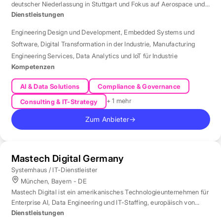
deutscher Niederlassung in Stuttgart und Fokus auf Aerospace und
Automotive.
Dienstleistungen
Engineering Design und Development
,
Embedded Systems und
Software
,
Digital Transformation in der Industrie
,
Manufacturing
Engineering Services
,
Data Analytics und IoT für Industrie
Kompetenzen
AI & Data Solutions
Compliance & Governance
+ 1 mehr
Consulting & IT-Strategy
Zum Anbieter
→
Mastech Digital Germany
Systemhaus / IT-Dienstleister
München, Bayern - DE
Mastech Digital ist ein amerikanisches Technologieunternehmen für
Enterprise AI, Data Engineering und IT-Staffing, europäisch von
London aus betreut.
Dienstleistungen