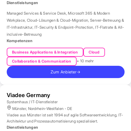
der Region Rhein-Neckar.
Dienstleistungen
Managed Services & Service Desk
,
Microsoft 365 & Modern
Workplace
,
Cloud-Lösungen & Cloud-Migration
,
Server-Betreuung &
IT-Infrastruktur
,
IT-Security & Endpoint-Protection
,
IT-Flatrate & All-
inclusive-Betreuung
Kompetenzen
Business Applications & Integration
Cloud
+ 10 mehr
Collaboration & Communication
Zum Anbieter
→
Viadee Germany
Systemhaus / IT-Dienstleister
Münster, Nordrhein-Westfalen - DE
Viadee aus Münster ist seit 1994 auf agile Softwareentwicklung, IT-
Architektur und Prozessautomatisierung spezialisiert.
Dienstleistungen