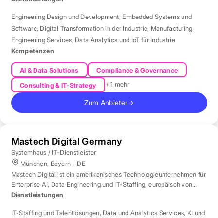
Engineering Design und Development
,
Embedded Systems und
Software
,
Digital Transformation in der Industrie
,
Manufacturing
Engineering Services
,
Data Analytics und IoT für Industrie
Kompetenzen
AI & Data Solutions
Compliance & Governance
+ 1 mehr
Consulting & IT-Strategy
Zum Anbieter
→
Mastech Digital Germany
Systemhaus / IT-Dienstleister
München, Bayern - DE
Mastech Digital ist ein amerikanisches Technologieunternehmen für
Enterprise AI, Data Engineering und IT-Staffing, europäisch von
London aus betreut.
Dienstleistungen
IT-Staffing und Talentlösungen
,
Data und Analytics Services
,
KI und