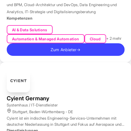
und BPM
,
Cloud-Architektur und DevOps
,
Data Engineering und
Analytics
,
IT-Strategie und Digitalisierungsberatung
Kompetenzen
AI & Data Solutions
+ 2 mehr
Automation & Managed Automation
Cloud
Zum Anbieter
→
Cyient Germany
Systemhaus / IT-Dienstleister
Stuttgart, Baden-Württemberg - DE
Cyient ist ein indisches Engineering-Services-Unternehmen mit
deutscher Niederlassung in Stuttgart und Fokus auf Aerospace und
Automotive.
Dienstleistungen