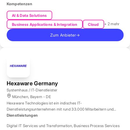
Kompetenzen
AI & Data Solutions
+ 2 mehr
Business Applications & Integration
Cloud
Zum Anbieter
→
Hexaware Germany
Systemhaus / IT-Dienstleister
München, Bayern - DE
Hexaware Technologies ist ein indisches IT-
Dienstleistungsunternehmen mit rund 33.000 Mitarbeitern und
Standort München für Automatisierung und KI.
Dienstleistungen
Digital IT Services und Transformation
,
Business Process Services