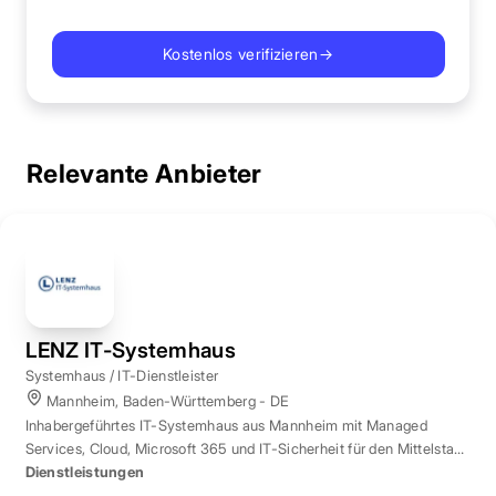
Kostenlos verifizieren
→
Relevante Anbieter
LENZ IT-Systemhaus
Systemhaus / IT-Dienstleister
Mannheim, Baden-Württemberg - DE
Inhabergeführtes IT-Systemhaus aus Mannheim mit Managed
Services, Cloud, Microsoft 365 und IT-Sicherheit für den Mittelstand
der Region Rhein-Neckar.
Dienstleistungen