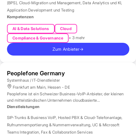
(BPS)
,
Cloud-Migration und Management
,
Data Analytics und KI
,
Application Development und Testing
Kompetenzen
AI & Data Solutions
Cloud
+ 3 mehr
Compliance & Governance
Zum Anbieter
→
Peoplefone Germany
Systemhaus / IT-Dienstleister
Frankfurt am Main, Hessen - DE
Peoplefone ist ein Schweizer Business-VoIP-Anbieter, der kleinen
und mittelständischen Unternehmen cloudbasierte
Telefonielösungen bietet.
Dienstleistungen
SIP-Trunks & Business VoIP
,
Hosted PBX & Cloud-Telefonanlage
,
Rufnummernportierung & Nummernverwaltung
,
UC & Microsoft
Teams Integration
,
Fax & Collaboration Services