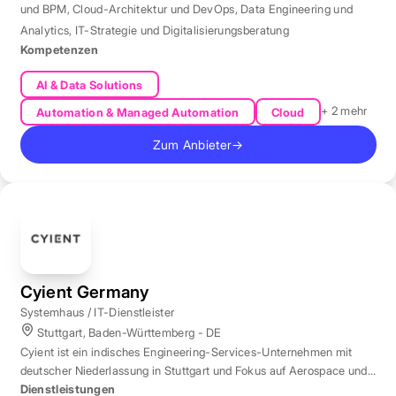
und BPM
,
Cloud-Architektur und DevOps
,
Data Engineering und
Analytics
,
IT-Strategie und Digitalisierungsberatung
Kompetenzen
AI & Data Solutions
+ 2 mehr
Automation & Managed Automation
Cloud
Zum Anbieter
→
Cyient Germany
Systemhaus / IT-Dienstleister
Stuttgart, Baden-Württemberg - DE
Cyient ist ein indisches Engineering-Services-Unternehmen mit
deutscher Niederlassung in Stuttgart und Fokus auf Aerospace und
Automotive.
Dienstleistungen