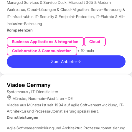
Managed Services & Service Desk
,
Microsoft 365 & Modern
Workplace
,
Cloud-Lösungen & Cloud-Migration
,
Server-Betreuung &
IT-Infrastruktur
,
IT-Security & Endpoint-Protection
,
IT-Flatrate & All-
inclusive-Betreuung
Kompetenzen
Business Applications & Integration
Cloud
+ 10 mehr
Collaboration & Communication
Zum Anbieter
→
Viadee Germany
Systemhaus / IT-Dienstleister
Münster, Nordrhein-Westfalen - DE
Viadee aus Münster ist seit 1994 auf agile Softwareentwicklung, IT-
Architektur und Prozessautomatisierung spezialisiert.
Dienstleistungen
Agile Softwareentwicklung und Architektur
,
Prozessautomatisierung