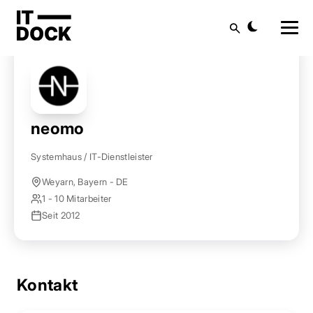
Startseite
Anbieter finden
neomo
Suche
neomo
Systemhaus / IT-Dienstleister
Weyarn, Bayern - DE
1 - 10 Mitarbeiter
Seit 2012
Kontakt