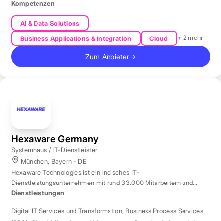
Kompetenzen
AI & Data Solutions
+ 2 mehr
Business Applications & Integration
Cloud
Zum Anbieter
→
Hexaware Germany
Systemhaus / IT-Dienstleister
München, Bayern - DE
Hexaware Technologies ist ein indisches IT-
Dienstleistungsunternehmen mit rund 33.000 Mitarbeitern und
Standort München für Automatisierung und KI.
Dienstleistungen
Digital IT Services und Transformation
,
Business Process Services