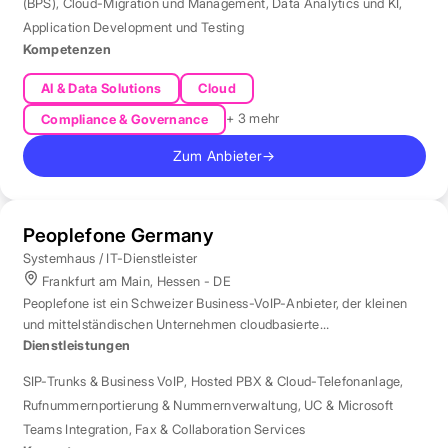
(BPS)
,
Cloud-Migration und Management
,
Data Analytics und KI
,
Application Development und Testing
Kompetenzen
AI & Data Solutions
Cloud
+ 3 mehr
Compliance & Governance
Zum Anbieter
→
Peoplefone Germany
Systemhaus / IT-Dienstleister
Frankfurt am Main, Hessen - DE
Peoplefone ist ein Schweizer Business-VoIP-Anbieter, der kleinen
und mittelständischen Unternehmen cloudbasierte
Telefonielösungen bietet.
Dienstleistungen
SIP-Trunks & Business VoIP
,
Hosted PBX & Cloud-Telefonanlage
,
Rufnummernportierung & Nummernverwaltung
,
UC & Microsoft
Teams Integration
,
Fax & Collaboration Services