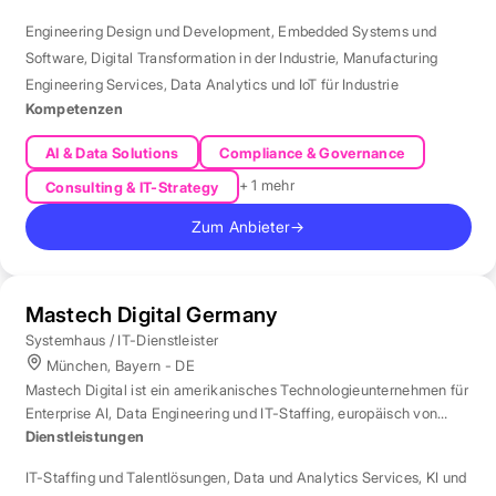
Engineering Design und Development
,
Embedded Systems und
Software
,
Digital Transformation in der Industrie
,
Manufacturing
Engineering Services
,
Data Analytics und IoT für Industrie
Kompetenzen
AI & Data Solutions
Compliance & Governance
+ 1 mehr
Consulting & IT-Strategy
Zum Anbieter
→
Mastech Digital Germany
Systemhaus / IT-Dienstleister
München, Bayern - DE
Mastech Digital ist ein amerikanisches Technologieunternehmen für
Enterprise AI, Data Engineering und IT-Staffing, europäisch von
London aus betreut.
Dienstleistungen
IT-Staffing und Talentlösungen
,
Data und Analytics Services
,
KI und