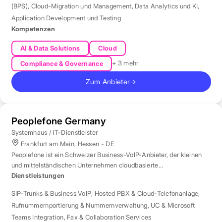
(BPS)
,
Cloud-Migration und Management
,
Data Analytics und KI
,
Application Development und Testing
Kompetenzen
AI & Data Solutions
Cloud
+ 3 mehr
Compliance & Governance
Zum Anbieter
→
Peoplefone Germany
Systemhaus / IT-Dienstleister
Frankfurt am Main, Hessen - DE
Peoplefone ist ein Schweizer Business-VoIP-Anbieter, der kleinen
und mittelständischen Unternehmen cloudbasierte
Telefonielösungen bietet.
Dienstleistungen
SIP-Trunks & Business VoIP
,
Hosted PBX & Cloud-Telefonanlage
,
Rufnummernportierung & Nummernverwaltung
,
UC & Microsoft
Teams Integration
,
Fax & Collaboration Services