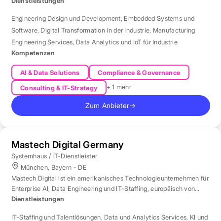
Automotive.
Dienstleistungen
Engineering Design und Development
,
Embedded Systems und
Software
,
Digital Transformation in der Industrie
,
Manufacturing
Engineering Services
,
Data Analytics und IoT für Industrie
Kompetenzen
AI & Data Solutions
Compliance & Governance
+ 1 mehr
Consulting & IT-Strategy
Zum Anbieter
→
Mastech Digital Germany
Systemhaus / IT-Dienstleister
München, Bayern - DE
Mastech Digital ist ein amerikanisches Technologieunternehmen für
Enterprise AI, Data Engineering und IT-Staffing, europäisch von
London aus betreut.
Dienstleistungen
IT-Staffing und Talentlösungen
,
Data und Analytics Services
,
KI und