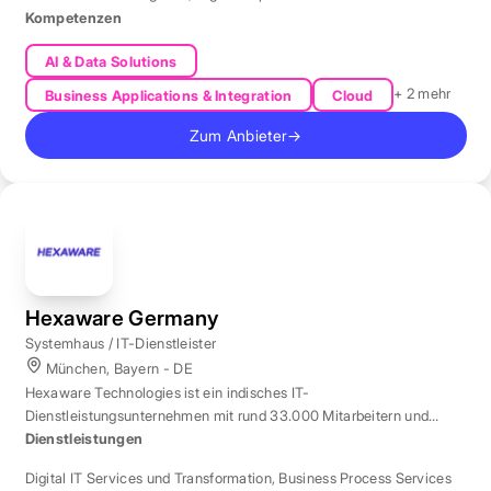
Kompetenzen
AI & Data Solutions
+ 2 mehr
Business Applications & Integration
Cloud
Zum Anbieter
→
Hexaware Germany
Systemhaus / IT-Dienstleister
München, Bayern - DE
Hexaware Technologies ist ein indisches IT-
Dienstleistungsunternehmen mit rund 33.000 Mitarbeitern und
Standort München für Automatisierung und KI.
Dienstleistungen
Digital IT Services und Transformation
,
Business Process Services