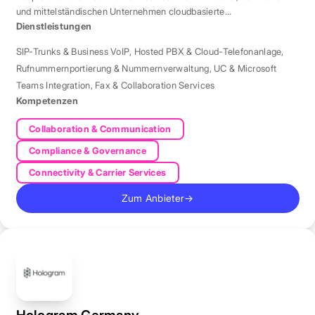
und mittelständischen Unternehmen cloudbasierte
Telefonielösungen bietet.
Dienstleistungen
SIP-Trunks & Business VoIP
,
Hosted PBX & Cloud-Telefonanlage
,
Rufnummernportierung & Nummernverwaltung
,
UC & Microsoft
Teams Integration
,
Fax & Collaboration Services
Kompetenzen
Collaboration & Communication
Compliance & Governance
Connectivity & Carrier Services
Zum Anbieter
→
Hologram Germany