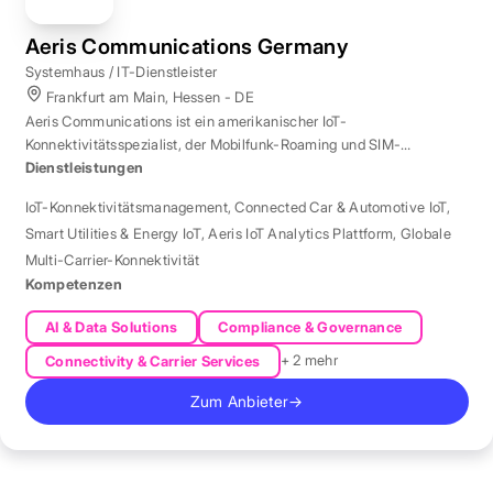
Aeris Communications Germany
Systemhaus / IT-Dienstleister
Frankfurt am Main, Hessen - DE
Aeris Communications ist ein amerikanischer IoT-
Konnektivitätsspezialist, der Mobilfunk-Roaming und SIM-
Management in über 190 Ländern verwaltet.
Dienstleistungen
IoT-Konnektivitätsmanagement
,
Connected Car & Automotive IoT
,
Smart Utilities & Energy IoT
,
Aeris IoT Analytics Plattform
,
Globale
Multi-Carrier-Konnektivität
Kompetenzen
AI & Data Solutions
Compliance & Governance
+ 2 mehr
Connectivity & Carrier Services
Zum Anbieter
→