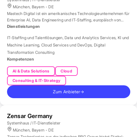
München, Bayern - DE
Mastech Digital ist ein amerikanisches Technologieunternehmen für
Enterprise AI, Data Engineering und IT-Staffing, europäisch von
London aus betreut.
Dienstleistungen
IT-Staffing und Talentlösungen
,
Data und Analytics Services
,
KI und
Machine Learning
,
Cloud Services und DevOps
,
Digital
Transformation Consulting
Kompetenzen
AI & Data Solutions
Cloud
Consulting & IT-Strategy
Zum Anbieter
→
Zensar Germany
Systemhaus / IT-Dienstleister
München, Bayern - DE
Zensar Technologies aus der indischen RPG Group bietet Digital-