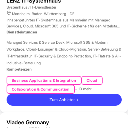
LENZ IT-Systemhaus
Systemhaus / IT-Dienstleister
Mannheim, Baden-Württemberg - DE
Inhabergeführtes IT-Systemhaus aus Mannheim mit Managed
Services, Cloud, Microsoft 365 und IT-Sicherheit für den Mittelstand
der Region Rhein-Neckar.
Dienstleistungen
Managed Services & Service Desk
,
Microsoft 365 & Modern
Workplace
,
Cloud-Lösungen & Cloud-Migration
,
Server-Betreuung &
IT-Infrastruktur
,
IT-Security & Endpoint-Protection
,
IT-Flatrate & All-
inclusive-Betreuung
Kompetenzen
Business Applications & Integration
Cloud
+ 10 mehr
Collaboration & Communication
Zum Anbieter
→
Viadee Germany