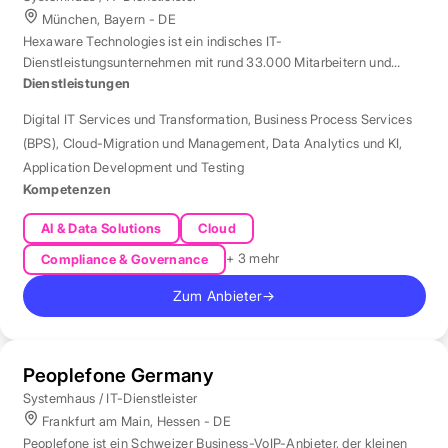
München, Bayern - DE
Hexaware Technologies ist ein indisches IT-
Dienstleistungsunternehmen mit rund 33.000 Mitarbeitern und
Standort München für Automatisierung und KI.
Dienstleistungen
Digital IT Services und Transformation
,
Business Process Services
(BPS)
,
Cloud-Migration und Management
,
Data Analytics und KI
,
Application Development und Testing
Kompetenzen
AI & Data Solutions
Cloud
+ 3 mehr
Compliance & Governance
Zum Anbieter
→
Peoplefone Germany
Systemhaus / IT-Dienstleister
Frankfurt am Main, Hessen - DE
Peoplefone ist ein Schweizer Business-VoIP-Anbieter, der kleinen