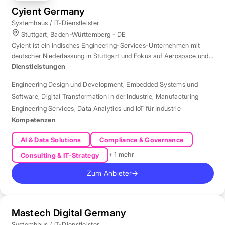
Cyient Germany
Systemhaus / IT-Dienstleister
Stuttgart, Baden-Württemberg - DE
Cyient ist ein indisches Engineering-Services-Unternehmen mit
deutscher Niederlassung in Stuttgart und Fokus auf Aerospace und
Automotive.
Dienstleistungen
Engineering Design und Development
,
Embedded Systems und
Software
,
Digital Transformation in der Industrie
,
Manufacturing
Engineering Services
,
Data Analytics und IoT für Industrie
Kompetenzen
AI & Data Solutions
Compliance & Governance
+ 1 mehr
Consulting & IT-Strategy
Zum Anbieter
→
Mastech Digital Germany
Systemhaus / IT-Dienstleister