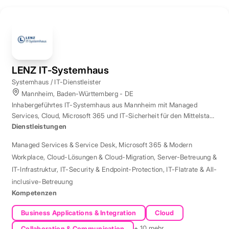
LENZ IT-Systemhaus
Systemhaus / IT-Dienstleister
Mannheim, Baden-Württemberg - DE
Inhabergeführtes IT-Systemhaus aus Mannheim mit Managed
Services, Cloud, Microsoft 365 und IT-Sicherheit für den Mittelstand
der Region Rhein-Neckar.
Dienstleistungen
Managed Services & Service Desk
,
Microsoft 365 & Modern
Workplace
,
Cloud-Lösungen & Cloud-Migration
,
Server-Betreuung &
IT-Infrastruktur
,
IT-Security & Endpoint-Protection
,
IT-Flatrate & All-
inclusive-Betreuung
Kompetenzen
Business Applications & Integration
Cloud
+ 10 mehr
Collaboration & Communication