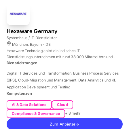
Hexaware Germany
Systemhaus / IT-Dienstleister
München, Bayern - DE
Hexaware Technologies ist ein indisches IT-
Dienstleistungsunternehmen mit rund 33.000 Mitarbeitern und
Standort München für Automatisierung und KI.
Dienstleistungen
Digital IT Services und Transformation
,
Business Process Services
(BPS)
,
Cloud-Migration und Management
,
Data Analytics und KI
,
Application Development und Testing
Kompetenzen
AI & Data Solutions
Cloud
+ 3 mehr
Compliance & Governance
Zum Anbieter
→