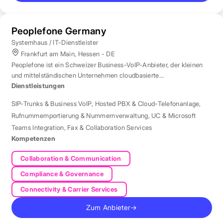
Peoplefone Germany
Systemhaus / IT-Dienstleister
Frankfurt am Main, Hessen - DE
Peoplefone ist ein Schweizer Business-VoIP-Anbieter, der kleinen
und mittelständischen Unternehmen cloudbasierte
Telefonielösungen bietet.
Dienstleistungen
SIP-Trunks & Business VoIP
,
Hosted PBX & Cloud-Telefonanlage
,
Rufnummernportierung & Nummernverwaltung
,
UC & Microsoft
Teams Integration
,
Fax & Collaboration Services
Kompetenzen
Collaboration & Communication
Compliance & Governance
Connectivity & Carrier Services
Zum Anbieter
→