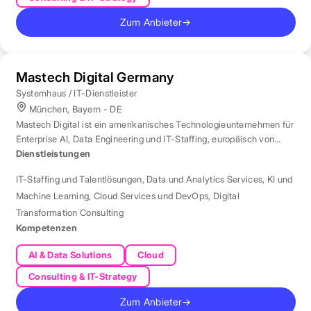
Zum Anbieter
→
Mastech Digital Germany
Systemhaus / IT-Dienstleister
München, Bayern - DE
Mastech Digital ist ein amerikanisches Technologieunternehmen für
Enterprise AI, Data Engineering und IT-Staffing, europäisch von
London aus betreut.
Dienstleistungen
IT-Staffing und Talentlösungen
,
Data und Analytics Services
,
KI und
Machine Learning
,
Cloud Services und DevOps
,
Digital
Transformation Consulting
Kompetenzen
AI & Data Solutions
Cloud
Consulting & IT-Strategy
Zum Anbieter
→