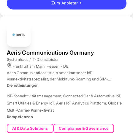
Zum Anbieter
→
Aeris Communications Germany
Systemhaus / IT-Dienstleister
Frankfurt am Main, Hessen - DE
Aeris Communications ist ein amerikanischer IoT-
Konnektivitätsspezialist, der Mobilfunk-Roaming und SIM-
Management in über 190 Ländern verwaltet.
Dienstleistungen
IoT-Konnektivitätsmanagement
,
Connected Car & Automotive IoT
,
Smart Utilities & Energy IoT
,
Aeris IoT Analytics Plattform
,
Globale
Multi-Carrier-Konnektivität
Kompetenzen
AI & Data Solutions
Compliance & Governance