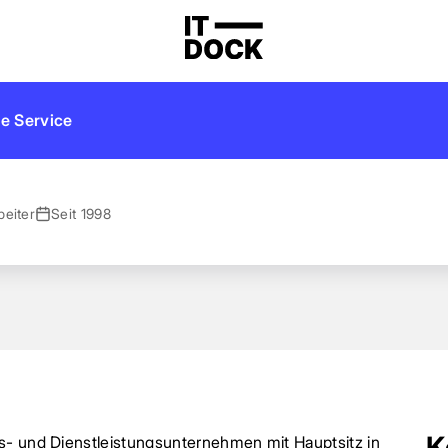
ulting
ystems Consulting
e Service
beiter
Seit 1998
K
s- und Dienstleistungsunternehmen mit Hauptsitz in