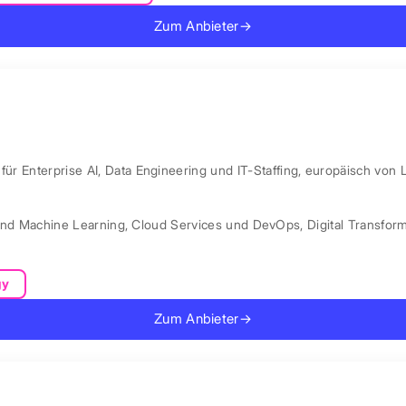
Zum Anbieter
→
ür Enterprise AI, Data Engineering und IT-Staffing, europäisch von 
und Machine Learning
,
Cloud Services und DevOps
,
Digital Transfor
gy
Zum Anbieter
→