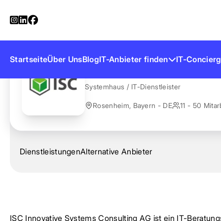
Startseite
Anbieter finden
ISC Innovative Systems Cons
ISC Innovative S
Startseite
Über Uns
Blog
IT-Anbieter finden
IT-Concierg
Systemhaus / IT-Dienstleister
Rosenheim, Bayern - DE
11 - 50 Mitar
Dienstleistungen
Alternative Anbieter
ISC Innovative Systems Consulting AG ist ein IT-Beratung