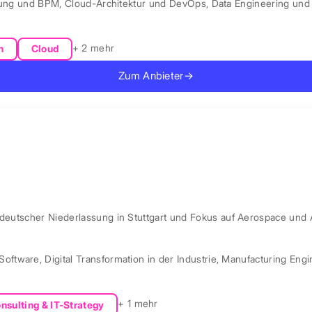
rung und BPM
,
Cloud-Architektur und DevOps
,
Data Engineering und 
+ 2 mehr
n
Cloud
Zum Anbieter
→
 deutscher Niederlassung in Stuttgart und Fokus auf Aerospace und 
Software
,
Digital Transformation in der Industrie
,
Manufacturing Engi
+ 1 mehr
nsulting & IT-Strategy