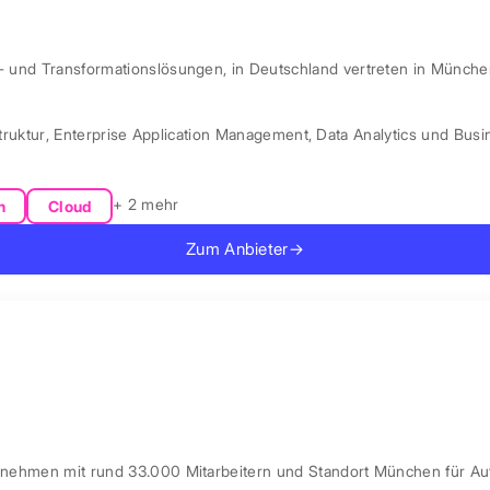
l- und Transformationslösungen, in Deutschland vertreten in Münche
truktur
,
Enterprise Application Management
,
Data Analytics und Busin
+ 2 mehr
n
Cloud
Zum Anbieter
→
ernehmen mit rund 33.000 Mitarbeitern und Standort München für Au