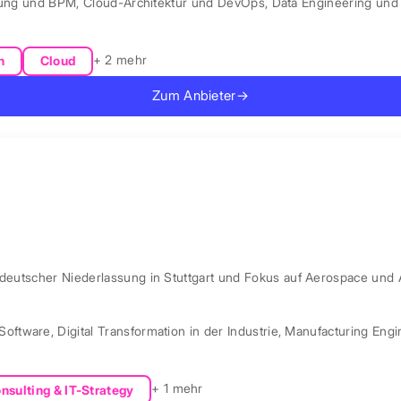
rung und BPM
,
Cloud-Architektur und DevOps
,
Data Engineering und 
+ 2 mehr
n
Cloud
Zum Anbieter
→
 deutscher Niederlassung in Stuttgart und Fokus auf Aerospace und 
Software
,
Digital Transformation in der Industrie
,
Manufacturing Engi
+ 1 mehr
nsulting & IT-Strategy