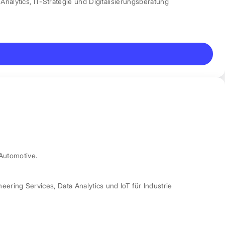
Analytics
,
IT-Strategie und Digitalisierungsberatung
Automotive.
neering Services
,
Data Analytics und IoT für Industrie