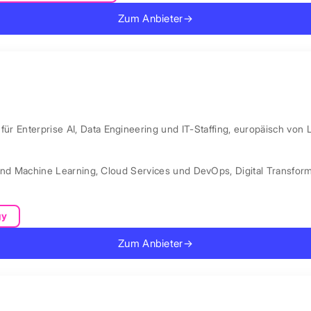
Zum Anbieter
→
ür Enterprise AI, Data Engineering und IT-Staffing, europäisch von 
und Machine Learning
,
Cloud Services und DevOps
,
Digital Transfor
gy
Zum Anbieter
→