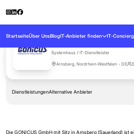
Startseite
Anbieter finden
GONICUS
GONICUS
Startseite
Über Uns
Blog
IT-Anbieter finden
IT-Concierg
Systemhaus / IT-Dienstleister
Arnsberg, Nordrhein-Westfalen - DE
5
Dienstleistungen
Alternative Anbieter
Die GONICUS GmbH mit Sitz in Arnsberg (Sauerland) ist e