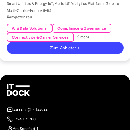
Smart Utilities & Energy IoT
,
Aeris IoT Analytics Plattform
,
Globale
Multi-Carrier-Konnektivität
Kompetenzen
AI & Data Solutions
Compliance & Governance
+ 2 mehr
Connectivity & Carrier Services
Zum Anbieter
→
connect@it-dock.de
07243 71260
Am Sandfeld 4