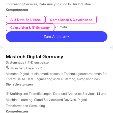
Engineering Services
,
Data Analytics und IoT für Industrie
Kompetenzen
AI & Data Solutions
Compliance & Governance
+ 1 mehr
Consulting & IT-Strategy
Zum Anbieter
→
Mastech Digital Germany
Systemhaus / IT-Dienstleister
München, Bayern - DE
Mastech Digital ist ein amerikanisches Technologieunternehmen für
Enterprise AI, Data Engineering und IT-Staffing, europäisch von
London aus betreut.
Dienstleistungen
IT-Staffing und Talentlösungen
,
Data und Analytics Services
,
KI und
Machine Learning
,
Cloud Services und DevOps
,
Digital
Transformation Consulting
Kompetenzen