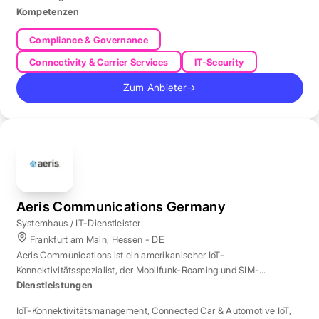
Kompetenzen
Compliance & Governance
Connectivity & Carrier Services
IT-Security
Zum Anbieter
→
Aeris Communications Germany
Systemhaus / IT-Dienstleister
Frankfurt am Main, Hessen - DE
Aeris Communications ist ein amerikanischer IoT-
Konnektivitätsspezialist, der Mobilfunk-Roaming und SIM-
Management in über 190 Ländern verwaltet.
Dienstleistungen
IoT-Konnektivitätsmanagement
,
Connected Car & Automotive IoT
,