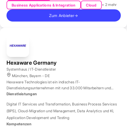
+ 2 mehr
Business Applications & Integration
Cloud
Zum Anbieter
→
Hexaware Germany
Systemhaus / IT-Dienstleister
München, Bayern - DE
Hexaware Technologies ist ein indisches IT-
Dienstleistungsunternehmen mit rund 33.000 Mitarbeitern und
Standort München für Automatisierung und KI.
Dienstleistungen
Digital IT Services und Transformation
,
Business Process Services
(BPS)
,
Cloud-Migration und Management
,
Data Analytics und KI
,
Application Development und Testing
Kompetenzen