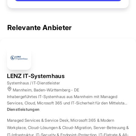
Relevante Anbieter
LENZ IT-Systemhaus
Systemhaus / IT-Dienstleister
Mannheim, Baden-Württemberg - DE
Inhabergeführtes IT-Systemhaus aus Mannheim mit Managed
Services, Cloud, Microsoft 365 und IT-Sicherheit für den Mittelstand
der Region Rhein-Neckar.
Dienstleistungen
Managed Services & Service Desk
,
Microsoft 365 & Modern
Workplace
,
Cloud-Lösungen & Cloud-Migration
,
Server-Betreuung &
IT-Infrastruktur
,
IT-Security & Endpoint-Protection
,
IT-Flatrate & All-