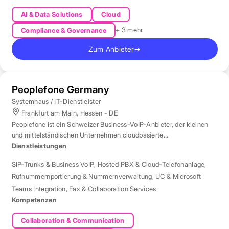
AI & Data Solutions
Cloud
+ 3 mehr
Compliance & Governance
Zum Anbieter
→
Peoplefone Germany
Systemhaus / IT-Dienstleister
Frankfurt am Main, Hessen - DE
Peoplefone ist ein Schweizer Business-VoIP-Anbieter, der kleinen
und mittelständischen Unternehmen cloudbasierte
Telefonielösungen bietet.
Dienstleistungen
SIP-Trunks & Business VoIP
,
Hosted PBX & Cloud-Telefonanlage
,
Rufnummernportierung & Nummernverwaltung
,
UC & Microsoft
Teams Integration
,
Fax & Collaboration Services
Kompetenzen
Collaboration & Communication