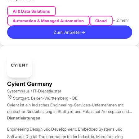
AI & Data Solutions
+ 2 mehr
Automation & Managed Automation
Cloud
Zum Anbieter
→
Cyient Germany
Systemhaus / IT-Dienstleister
Stuttgart, Baden-Württemberg - DE
Cyient ist ein indisches Engineering-Services-Unternehmen mit
deutscher Niederlassung in Stuttgart und Fokus auf Aerospace und
Automotive.
Dienstleistungen
Engineering Design und Development
,
Embedded Systems und
Software
,
Digital Transformation in der Industrie
,
Manufacturing