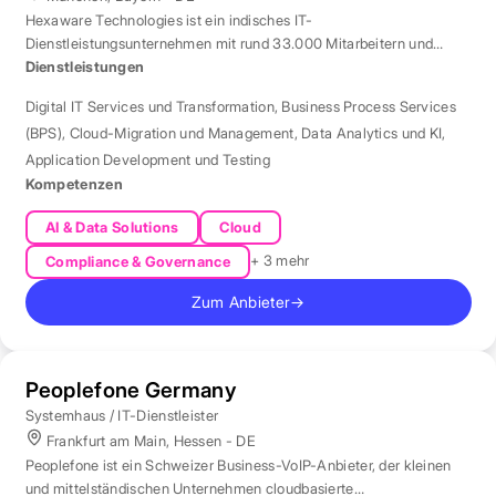
Hexaware Technologies ist ein indisches IT-
Dienstleistungsunternehmen mit rund 33.000 Mitarbeitern und
Standort München für Automatisierung und KI.
Dienstleistungen
Digital IT Services und Transformation
,
Business Process Services
(BPS)
,
Cloud-Migration und Management
,
Data Analytics und KI
,
Application Development und Testing
Kompetenzen
AI & Data Solutions
Cloud
+ 3 mehr
Compliance & Governance
Zum Anbieter
→
Peoplefone Germany
Systemhaus / IT-Dienstleister
Frankfurt am Main, Hessen - DE
Peoplefone ist ein Schweizer Business-VoIP-Anbieter, der kleinen
und mittelständischen Unternehmen cloudbasierte