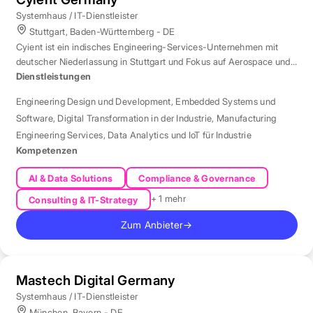
Systemhaus / IT-Dienstleister
Stuttgart, Baden-Württemberg - DE
Cyient ist ein indisches Engineering-Services-Unternehmen mit
deutscher Niederlassung in Stuttgart und Fokus auf Aerospace und
Automotive.
Dienstleistungen
Engineering Design und Development
,
Embedded Systems und
Software
,
Digital Transformation in der Industrie
,
Manufacturing
Engineering Services
,
Data Analytics und IoT für Industrie
Kompetenzen
AI & Data Solutions
Compliance & Governance
+ 1 mehr
Consulting & IT-Strategy
Zum Anbieter
→
Mastech Digital Germany
Systemhaus / IT-Dienstleister
München, Bayern - DE