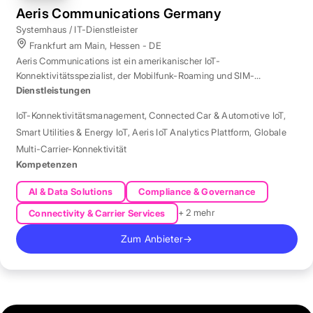
Aeris Communications Germany
Systemhaus / IT-Dienstleister
Frankfurt am Main, Hessen - DE
Aeris Communications ist ein amerikanischer IoT-
Konnektivitätsspezialist, der Mobilfunk-Roaming und SIM-
Management in über 190 Ländern verwaltet.
Dienstleistungen
IoT-Konnektivitätsmanagement
,
Connected Car & Automotive IoT
,
Smart Utilities & Energy IoT
,
Aeris IoT Analytics Plattform
,
Globale
Multi-Carrier-Konnektivität
Kompetenzen
AI & Data Solutions
Compliance & Governance
+ 2 mehr
Connectivity & Carrier Services
Zum Anbieter
→