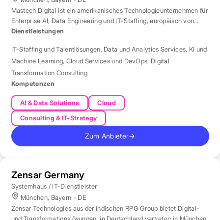
Mastech Digital ist ein amerikanisches Technologieunternehmen für
Enterprise AI, Data Engineering und IT-Staffing, europäisch von
London aus betreut.
Dienstleistungen
IT-Staffing und Talentlösungen
,
Data und Analytics Services
,
KI und
Machine Learning
,
Cloud Services und DevOps
,
Digital
Transformation Consulting
Kompetenzen
AI & Data Solutions
Cloud
Consulting & IT-Strategy
Zum Anbieter
→
Zensar Germany
Systemhaus / IT-Dienstleister
München, Bayern - DE
Zensar Technologies aus der indischen RPG Group bietet Digital-
und Transformationslösungen, in Deutschland vertreten in München.