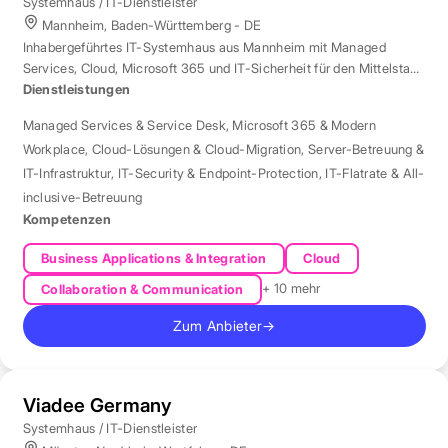
Systemhaus / IT-Dienstleister
Mannheim, Baden-Württemberg - DE
Inhabergeführtes IT-Systemhaus aus Mannheim mit Managed
Services, Cloud, Microsoft 365 und IT-Sicherheit für den Mittelstand
der Region Rhein-Neckar.
Dienstleistungen
Managed Services & Service Desk
,
Microsoft 365 & Modern
Workplace
,
Cloud-Lösungen & Cloud-Migration
,
Server-Betreuung &
IT-Infrastruktur
,
IT-Security & Endpoint-Protection
,
IT-Flatrate & All-
inclusive-Betreuung
Kompetenzen
Business Applications & Integration
Cloud
+ 10 mehr
Collaboration & Communication
Zum Anbieter
→
Viadee Germany
Systemhaus / IT-Dienstleister