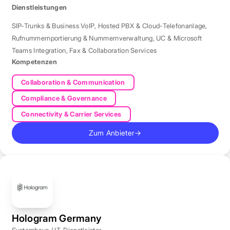
Telefonielösungen bietet.
Dienstleistungen
SIP-Trunks & Business VoIP
,
Hosted PBX & Cloud-Telefonanlage
,
Rufnummernportierung & Nummernverwaltung
,
UC & Microsoft
Teams Integration
,
Fax & Collaboration Services
Kompetenzen
Collaboration & Communication
Compliance & Governance
Connectivity & Carrier Services
Zum Anbieter
→
Hologram Germany
Systemhaus / IT-Dienstleister