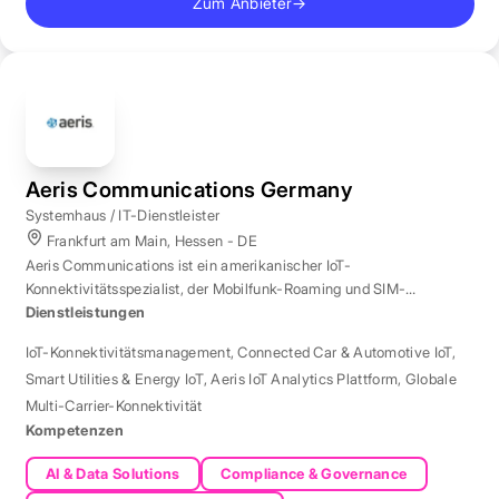
Zum Anbieter
→
Aeris Communications Germany
Systemhaus / IT-Dienstleister
Frankfurt am Main, Hessen - DE
Aeris Communications ist ein amerikanischer IoT-
Konnektivitätsspezialist, der Mobilfunk-Roaming und SIM-
Management in über 190 Ländern verwaltet.
Dienstleistungen
IoT-Konnektivitätsmanagement
,
Connected Car & Automotive IoT
,
Smart Utilities & Energy IoT
,
Aeris IoT Analytics Plattform
,
Globale
Multi-Carrier-Konnektivität
Kompetenzen
AI & Data Solutions
Compliance & Governance