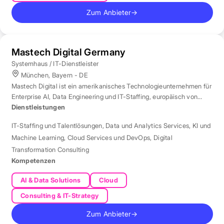
Zum Anbieter
→
Mastech Digital Germany
Systemhaus / IT-Dienstleister
München, Bayern - DE
Mastech Digital ist ein amerikanisches Technologieunternehmen für
Enterprise AI, Data Engineering und IT-Staffing, europäisch von
London aus betreut.
Dienstleistungen
IT-Staffing und Talentlösungen
,
Data und Analytics Services
,
KI und
Machine Learning
,
Cloud Services und DevOps
,
Digital
Transformation Consulting
Kompetenzen
AI & Data Solutions
Cloud
Consulting & IT-Strategy
Zum Anbieter
→