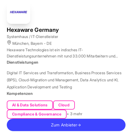
Hexaware Germany
Systemhaus / IT-Dienstleister
München, Bayern - DE
Hexaware Technologies ist ein indisches IT-
Dienstleistungsunternehmen mit rund 33.000 Mitarbeitern und
Standort München für Automatisierung und KI.
Dienstleistungen
Digital IT Services und Transformation
,
Business Process Services
(BPS)
,
Cloud-Migration und Management
,
Data Analytics und KI
,
Application Development und Testing
Kompetenzen
AI & Data Solutions
Cloud
+ 3 mehr
Compliance & Governance
Zum Anbieter
→