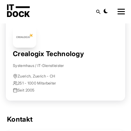
Startseite
Anbieter finden
Crealogix Technology
Suche
Crealogix Technology
Systemhaus / IT-Dienstleister
Zuerich, Zuerich - CH
251 - 1000 Mitarbeiter
Seit 2005
Kontakt