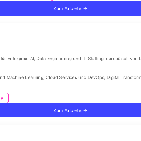
Zum Anbieter
→
ür Enterprise AI, Data Engineering und IT-Staffing, europäisch von 
und Machine Learning
,
Cloud Services und DevOps
,
Digital Transfor
gy
Zum Anbieter
→