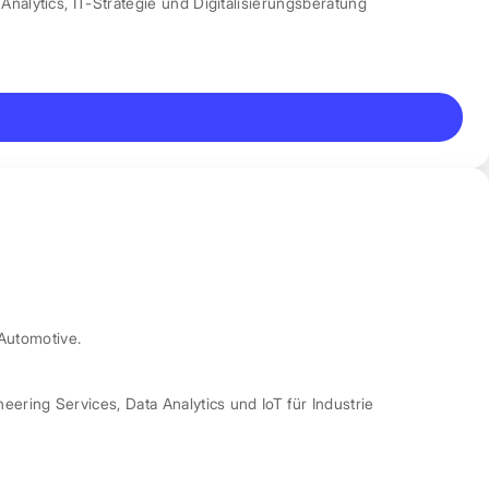
Analytics
,
IT-Strategie und Digitalisierungsberatung
Automotive.
neering Services
,
Data Analytics und IoT für Industrie