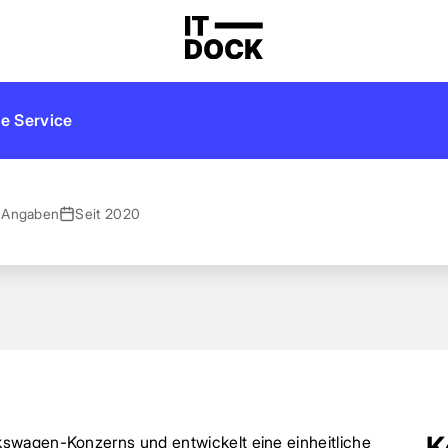
and
e Service
 Angaben
Seit 2020
K
swagen-Konzerns und entwickelt eine einheitliche