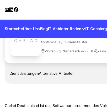
Startseite
Anbieter finden
Cariad Deutschland
Cariad Deutschl
Startseite
Über Uns
Blog
IT-Anbieter finden
IT-Concierg
Systemhaus / IT-Dienstleister
Wolfsburg, Niedersachsen - DE
keine
Dienstleistungen
Alternative Anbieter
Cariad Deutschland ist das Softwareunternehmen des Volk