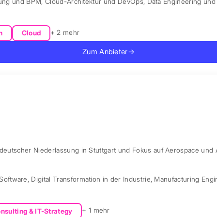
rung und BPM
,
Cloud-Architektur und DevOps
,
Data Engineering und 
+ 2 mehr
n
Cloud
Zum Anbieter
→
 deutscher Niederlassung in Stuttgart und Fokus auf Aerospace und 
Software
,
Digital Transformation in der Industrie
,
Manufacturing Engi
+ 1 mehr
nsulting & IT-Strategy