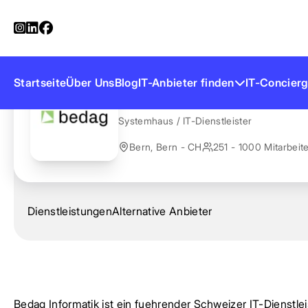
Startseite
Anbieter finden
Bedag Informatik
Bedag Informati
Startseite
Über Uns
Blog
IT-Anbieter finden
IT-Concierg
Systemhaus / IT-Dienstleister
Bern, Bern - CH
251 - 1000 Mitarbeit
Dienstleistungen
Alternative Anbieter
Bedag Informatik ist ein fuehrender Schweizer IT-Dienstlei