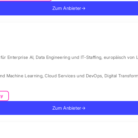
Zum Anbieter
→
ür Enterprise AI, Data Engineering und IT-Staffing, europäisch von 
und Machine Learning
,
Cloud Services und DevOps
,
Digital Transfor
gy
Zum Anbieter
→