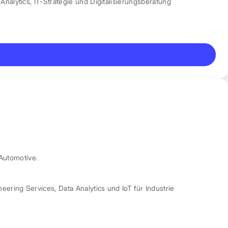
Analytics
,
IT-Strategie und Digitalisierungsberatung
Automotive.
neering Services
,
Data Analytics und IoT für Industrie