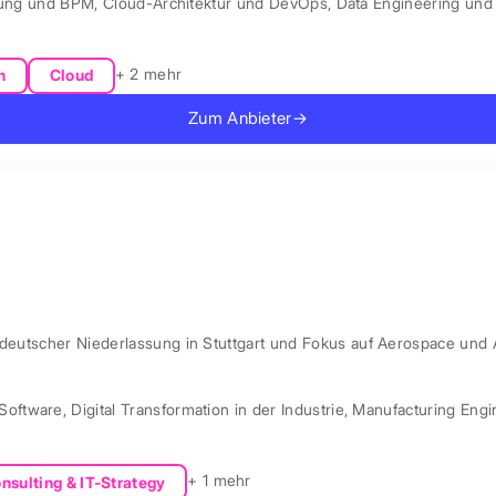
rung und BPM
,
Cloud-Architektur und DevOps
,
Data Engineering und 
+ 2 mehr
n
Cloud
Zum Anbieter
→
 deutscher Niederlassung in Stuttgart und Fokus auf Aerospace und 
Software
,
Digital Transformation in der Industrie
,
Manufacturing Engi
+ 1 mehr
nsulting & IT-Strategy